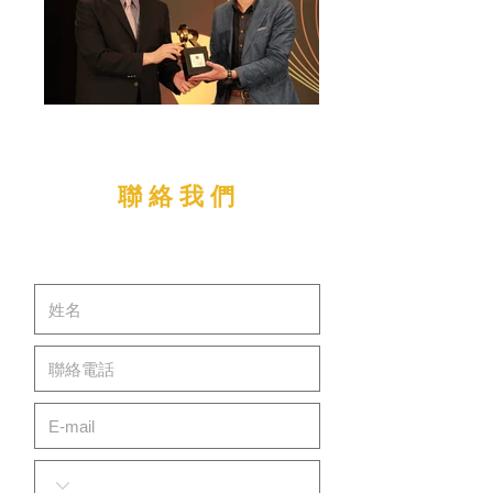
聯 絡 我 們