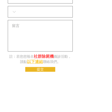
社群除屍機
註：若您想報名
義診活動，
以下連結
請點
聯絡我們。
提交