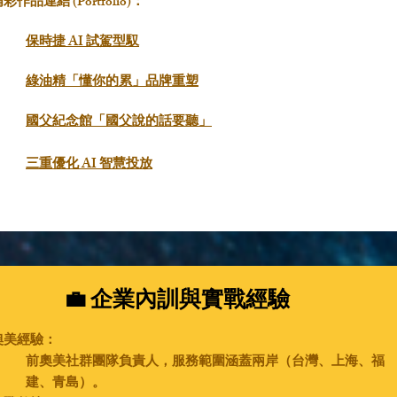
彩作品連結 (Portfolio)：
保時捷 AI 試駕型馭
綠油精「懂你的累」品牌重塑
國父紀念館「國父說的話要聽」
三重優化 AI 智慧投放
💼 企業內訓與實戰經驗
奧美經驗：
前奧美社群團隊負責人，服務範圍涵蓋兩岸（台灣、上海、福
建、青島）。