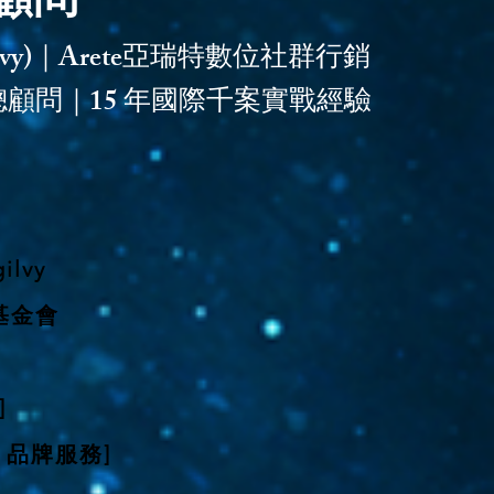
席顧問
gilvy)｜Arete亞瑞特數位社群行銷
總顧問｜15 年國際千案實戰經驗
定
lvy
基金會
]
+ 品牌服務]