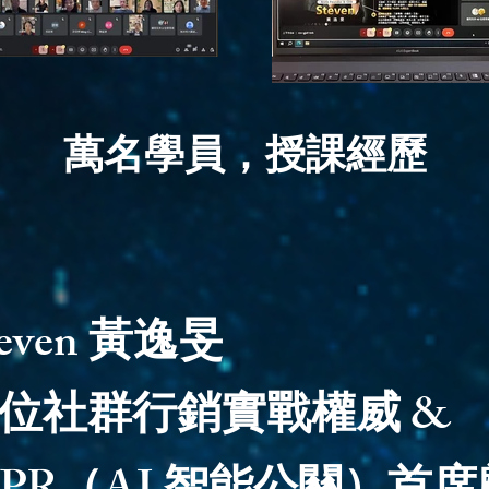
萬名學員，授課經歷
teven 黃逸旻
位社群行銷實戰權威 &