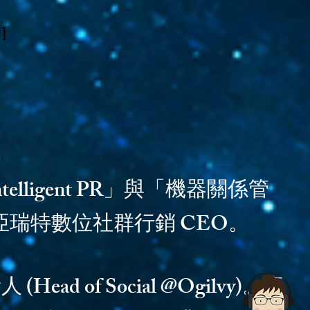
]
elligent PR」與「機器關係管
ete 亞瑞特數位社群行銷 CEO。
of Social @Ogilvy)。專