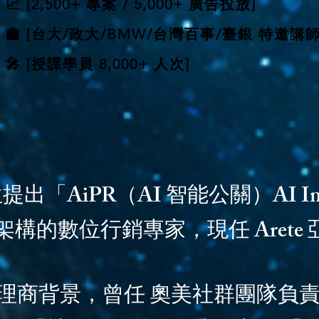
📈 [2,500+ 專案 / 5,000+ 廣告投放]
🏫 [台大/政大/BMW/台灣百事/臺銀 特邀講師
🎤 [授課學員 8,000+ 人次]
提出「AiPR（AI 智能公關）AI Int
tions)」架構的數位行銷專家，現任 Ar
背景，曾任 奧美社群團隊負責人 (Head 