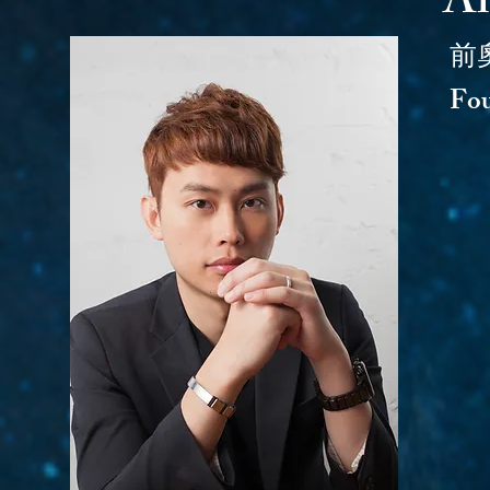
A
前奧
F