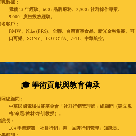
實戰數據：
累積 15 年經驗、600+ 品牌服務、2,500+ 社群操作專案、
5,000+ 廣告投放經驗。
知名客戶：
BMW、Nike (BRS)、全聯、台灣百事食品、新光金融集團、可
口可樂、SONY、TOYOTA、7-11、中華航空。
🎓 學術貢獻與教育傳承
證照總顧問：
中華民國電腦技能基金會「社群行銷管理師」總顧問（建立規
格/命題/教材/培訓教授）。
知識長：
104 學習精靈「社群行銷」與「品牌行銷管理」知識長。