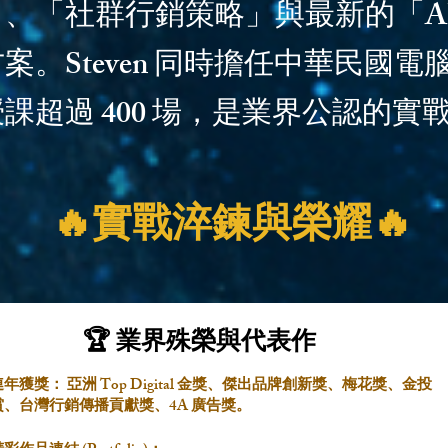
、「社群行銷策略」與最新的「A
案。Steven 同時擔任中華民國
課超過 400 場，是業界公認的實
🔥實戰淬鍊與榮耀🔥
🏆 業界殊榮與代表作
連年獲獎： 亞洲 Top Digital 金獎、傑出品牌創新獎、梅花獎、金投
賞、台灣行銷傳播貢獻獎、4A 廣告獎。