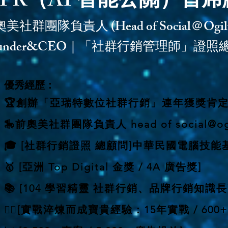
iPR（AI 智能公關）首
美社群團隊負責人 (Head of Social＠O
ounder&CEO｜「社群行銷管理師」證照
​優秀經歷：
🏆創辦「亞瑞特數位社群行銷」連年獲獎肯
🎠前奧美社群團隊負責人 head of social@ogi
🎓 [社群行銷證照 總顧問]中華民國電腦技能
🥇 [亞洲 Top Digital 金獎 / 4A 廣告獎]
📚 [104 學習精靈 社群行銷、品牌行銷知識長
🏋️‍♂️[實戰淬煉而成寶貴經驗：15年實戰 / 600