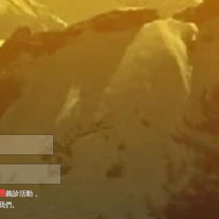
機
義診活動，
我們。