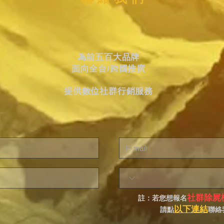
為前五百大品牌
面向全台/跨國推廣
提供數位社群行銷服務
社群除屍
註：若您想報名
以下連結
請點
聯絡