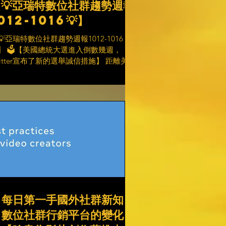
【💡亞瑞特數位社群趨勢週報
012-1016💡】
💡亞瑞特數位社群趨勢週報1012-1016
】 🗳️【美國總統大選進入倒數幾週，
witter宣布了新的選舉誠信措施】 距離美國
統大選只剩下25天，Twitter宣布了一系列
止錯誤信息傳播的新措施。🚫 從10月20
“至少到選舉週結束”，每當美國用戶在任
文...
#每日第一手國外社群新知
#數位社群行銷平台的變化