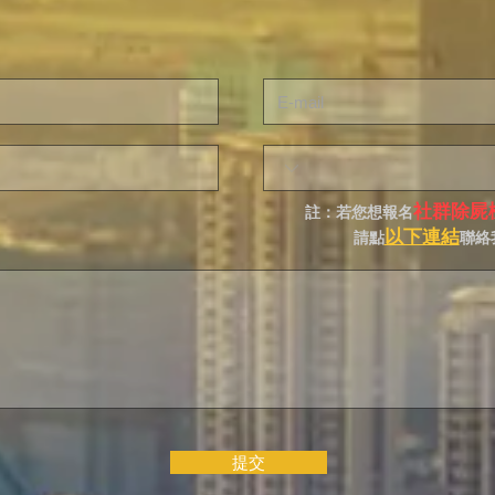
社群除屍
註：若您想報名
以下連結
請點
聯絡
提交