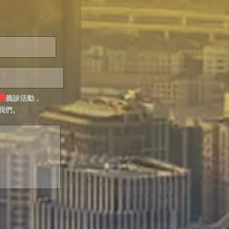
機
義診活動，
我們。