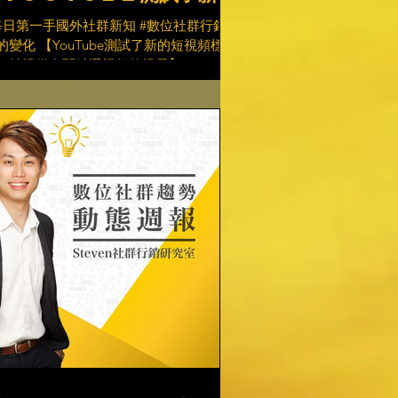
短視頻標誌，並提供有關精選
每日第一手國外社群新知 #數位社群行銷平
頻的提示】🎞️
的變化 【YouTube測試了新的短視頻標
，並提供有關精選視頻的提示】🎞️
ouTube正在開發短視頻的新功能版本，類
於TikTok的短視頻提要，並帶有一個新圖
，該功能現已在Android應用中進行了測
👍...