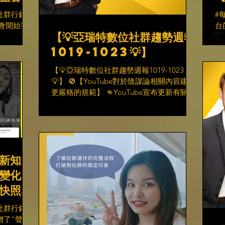
內容決
社群行銷平
#
視
員會開始審
台
【💡亞瑞特數位社群趨勢週報
 📍如
誌
Y
1019-1023💡】
上刪除，並且
似
您...
標
【💡亞瑞特數位社群趨勢週報1019-1023
試。
💡】 🚫【YouTube對於陰謀論相關內容建立
更嚴格的規範】 👊YouTube宣布更新有關仇
恨言論的規則，減少QAnon陰謀論的傳播，
也希望降低現實世界的暴力行為。 “一如往
常的是，內容很重要，一些和陰謀論有關的
議題，只要...
新知
變化
快照中
️
社群行銷平
增了“聲