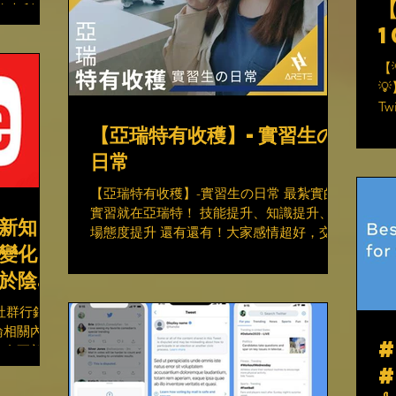
份在澳大利亞
初步測試，
1
...
【

T
總
【亞瑞特有收穫】-實習生の
制
日常
日
何推
【亞瑞特有收穫】-實習生の日常 最紮實的
實習就在亞瑞特！ 技能提升、知識提升、職
新知
場態度提升 還有還有！大家感情超好，交友
變化
圈也提升💪 📌保持對學習的熱忱 📌勇於面
對未知挑戰 📌努力迎上每一個新知 在亞瑞
對於陰謀
特擁有不平凡的實習日常🔥 #harvest...
的規
社群行銷平
謀論相關內容
e宣布更新有
陰謀論的傳
為。 “一