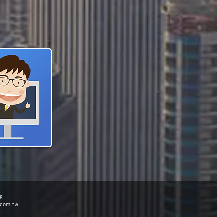
68
.com.tw