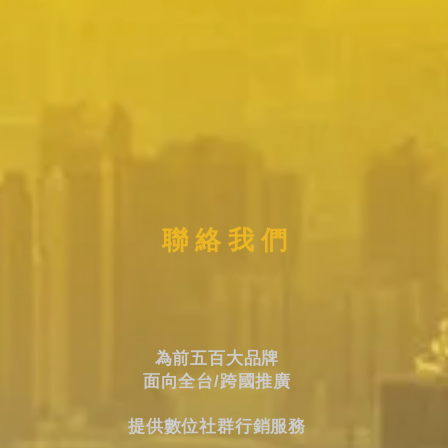
聯 絡 我 們
為前五百大品牌
面向全台/跨國推廣
提供數位社群行銷服務