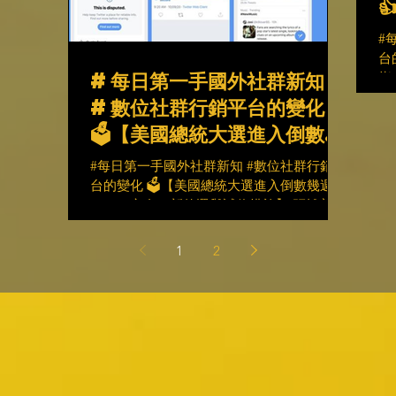
和陰謀論有
#
台
#每日第一手國外社群新知
指
1
#數位社群行銷平台的變化
片
🗳️【美國總統大選進入倒數幾
分
週，Twitter宣布了新
內
#每日第一手國外社群新知 #數位社群行銷平
的選舉誠信措施】
台的變化 🗳️【美國總統大選進入倒數幾週，
Twitter宣布了新的選舉誠信措施】 距離美國
總統大選只剩下25天，Twitter宣布了一系列
制止錯誤信息傳播的新措施。🚫 從10月20
1
2
日“至少到選舉週結束”，每當美國用戶在任
何推文...