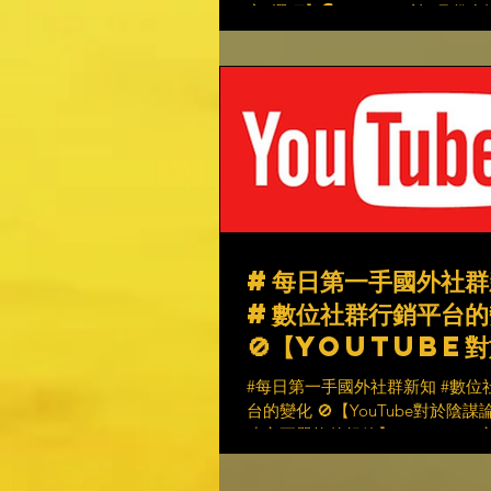
音”選項】🗣️ Snapchat於8月
和新西蘭啟動了TikTok式功能的
而現在，它在ios系統上開始上線。📈
#每日第一手國外社群
#數位社群行銷平台的
🚫【YouTube
論相關內容建立更嚴格
#每日第一手國外社群新知 #數位
範】
台的變化 🚫【YouTube對於陰
建立更嚴格的規範】 👊YouTub
關仇恨言論的規則，減少QAnon
播，也希望降低現實世界的暴力行