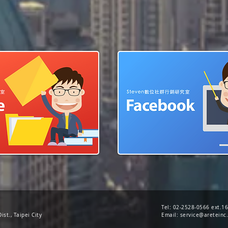
Tel: 02-2528-0566 ext.1
ist., Taipei City
Email:
service@areteinc