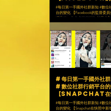
員會開始審理案件，為
#每日第一手國外社群新知 #數位
策增加新元素】✔️
台的變化 【Facebook的監督委
理案件，為內容決策增加新元素】✔️
Facebook所述： “從今天開始，如果您的內
容已從Facebook或Instagram
對Facebook的上訴已經用盡，那麼
#每日第一手國外社群
#數位社群行銷平台的
【Snapchat在
新增了“聲音”選項】🗣
#每日第一手國外社群新知 #數位
台的變化 【Snapchat在快照中新