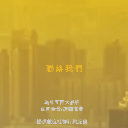
聯 絡 我 們
為前五百大品牌
面向全台/跨國推廣
提供數位社群行銷服務