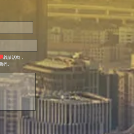
機
義診活動，
我們。