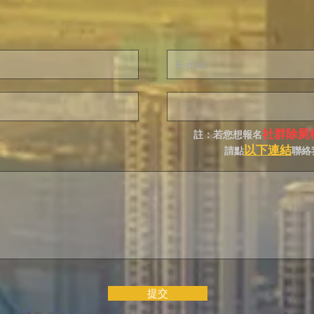
社群除屍
註：若您想報名
以下連結
請點
聯絡
提交