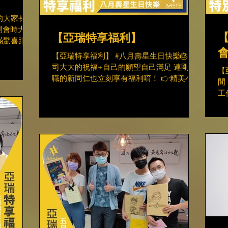
的大家長
出開會時大家
【亞瑞特享福利】
滿驚喜跟美
生日願望通通
【亞瑞特享福利】 #八月壽星生日快樂🎂 公
能全身而退、
司大大的祝福+自己的願望自己滿足 連剛到
【
職的新同仁也立刻享有福利唷！ 👉精美小蛋
間
糕 👉客製化手工卡片 👉乘載公司同仁們滿
工
滿的祝福 👉超讚的生日購物金 亞瑞特謝謝
～
大家的付出❤️❤️❤️ #HappyBirthday...
特
希
亞