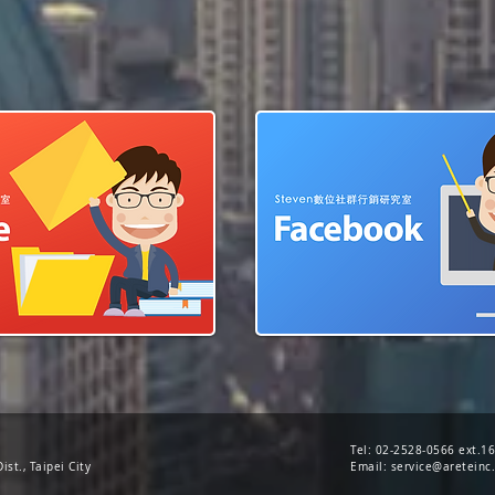
Tel: 02-2528-0566 ext.1
ist., Taipei City
Email:
service@areteinc