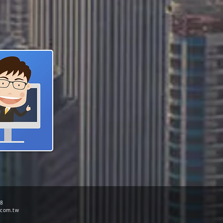
68
.com.tw