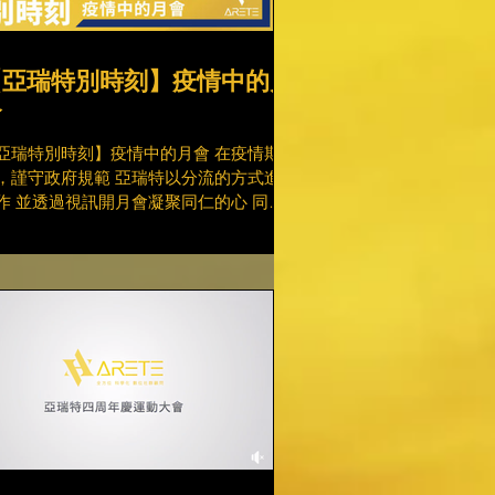
【亞瑞特別時刻】疫情中的月
會
亞瑞特別時刻】疫情中的月會 在疫情期
，謹守政府規範 亞瑞特以分流的方式進行
作 並透過視訊開月會凝聚同仁的心 同時
～七月是我們滿五週年的大日子❤️ 祝亞瑞
生日快樂！ 這是我們度過最特別的月會了
望盡快度過疫情，早日恢復正常生活🙌 #
瑞特生日快樂...