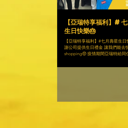
【亞瑞特享福利】#七
生日快樂🎂
【亞瑞特享福利】#七月壽星生日快
謝公司提供生日禮金 讓我們能去
shopping🤑 疫情期間亞瑞特給
然滿滿滿 謝謝有你們的付出，讓
越好！ #HappyBirthday #sweet
#specialbonusinArete...