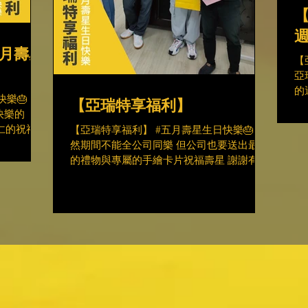
月壽星
【
亞
的
樂🎂 謝
【亞瑞特享福利】
好
快樂的
影
同仁的祝福依
【亞瑞特享福利】 #五月壽星生日快樂🎂 雖
拉
亞瑞特越來
然期間不能全公司同樂 但公司也要送出最好
感
的禮物與專屬的手繪卡片祝福壽星 謝謝有你
們在亞瑞特的付出！ #HappyBirthday
#sweet #specialbonusinArete #LIGHTUP 點
擊圖片分享文章▼