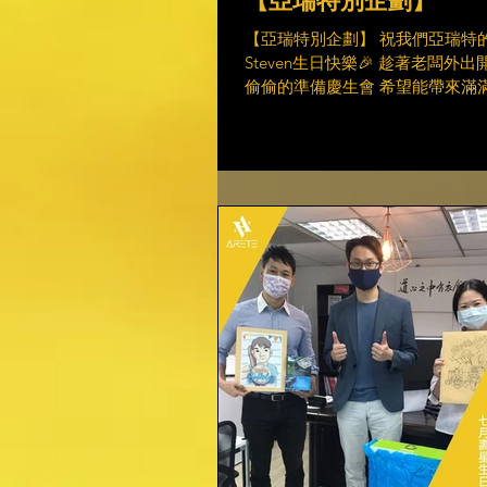
【亞瑞特別企劃】 祝我們亞瑞特
Steven生日快樂🎉 趁著老闆外
偷偷的準備慶生會 希望能帶來滿
好的回憶🎁 全體同仁祝Steven
達成🥰😆🙌 ☝️大家在疫情中都
經濟沒影響、家人都平安！...