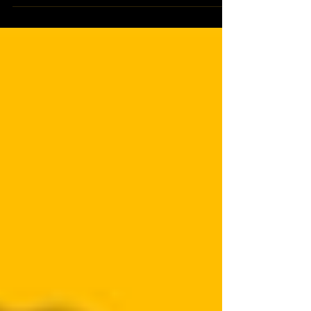
銷路上想要保持初心 就要把守則化作信仰 #追尋
心中的北極星🌟 《亞瑞特守則第一條：客戶優
先》 ☆…☆…☆…☆…☆…☆…☆…☆…☆ 客戶的
尊敬 是Arete所堅守的重要資產 ​ ​ 當我們的服務
超越客戶期待 ​...