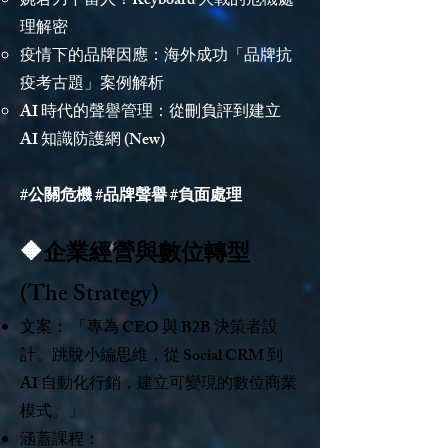
婉君刀下留人！Keyboard 大戰的危機處
理解密
疫情下的品牌因應：海外成功「品牌抗
疫考古題」案例解析
AI 時代的聲譽管理：從刪負評到建立
AI 知識防護網 (New)
#公關危機 #品牌聲譽 #負面處理
🔶
企業經營與數位轉型
(The Strategy)
文案： 「專為 CEO 與 B2B 決策者設
計。跳脫小編思維，從 Social CRM 到
AI 自動化行銷，建立可變現的數位商業
模式。」
涵蓋課程：