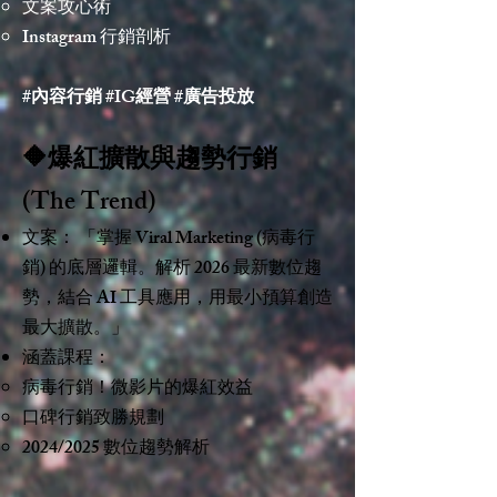
文案攻心術
Instagram 行銷剖析
#內容行銷 #IG經營 #廣告投放
🔶爆紅擴散與趨勢行銷
(The Trend)
文案： 「掌握 Viral Marketing (病毒行
銷) 的底層邏輯。解析 2026 最新數位趨
勢，結合 AI 工具應用，用最小預算創造
最大擴散。」
涵蓋課程：
病毒行銷！微影片的爆紅效益
口碑行銷致勝規劃
2024/2025 數位趨勢解析