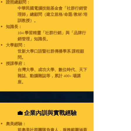
證照總顧問：
中華民國電腦技能基金會「社群行銷管
理師」總顧問（建立規格/命題/教材/培
訓教授）。
知識長：
104 學習精靈「社群行銷」與「品牌行
銷管理」知識長。
大學顧問：
世新大學口語暨社群傳播學系 課程顧
問。
授課學府：
台灣大學、成功大學、數位時代、天下
雜誌、動腦雜誌等，累計 400+ 場講
座。
💼 企業內訓與實戰經驗
奧美經驗：
前奧美社群團隊負責人，服務範圍涵蓋