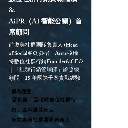
數位社群行銷實戰權威
&
AiPR（AI 智能公關）首
席顧問
前奧美社群團隊負責人 (Head
of Social＠Ogilvy)｜Arete亞瑞
特數位社群行銷Founder&CEO
｜「社群行銷管理師」證照總
顧問｜15 年國際千案實戰經驗
​優秀經歷：
🏆創辦「亞瑞特數位社群行
銷」連年獲獎肯定
🎠前奧美社群團隊負責人