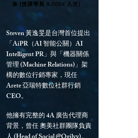
🎤 [授課學員 8,000+ 人次]
Steven 黃逸旻是台灣首位提出
「AiPR（AI 智能公關）AI
Intelligent PR」與「機器關係
管理 (Machine Relations)」架
構的數位行銷專家，現任
Arete 亞瑞特數位社群行銷
CEO。
他擁有完整的 4A 廣告代理商
背景，曾任 奧美社群團隊負責
人 (Head of Social @Ogilvy)。