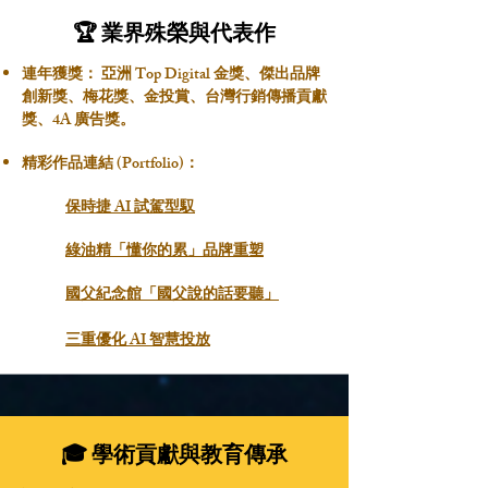
🏆 業界殊榮與代表作
連年獲獎： 亞洲 Top Digital 金獎、傑出品牌
創新獎、梅花獎、金投賞、台灣行銷傳播貢獻
獎、4A 廣告獎。
精彩作品連結 (Portfolio)：
保時捷 AI 試駕型馭
綠油精「懂你的累」品牌重塑
國父紀念館「國父說的話要聽」
三重優化 AI 智慧投放
🎓 學術貢獻與教育傳承