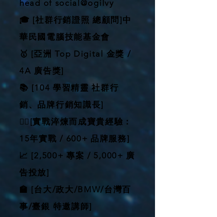
head of social@ogilvy
🎓 [社群行銷證照 總顧問]中
華民國電腦技能基金會
🥇 [亞洲 Top Digital 金獎 /
4A 廣告獎]
📚 [104 學習精靈 社群行
銷、品牌行銷知識長]
🏋️‍♂️[實戰淬煉而成寶貴經驗：
15年實戰 / 600+ 品牌服務]
📈 [2,500+ 專案 / 5,000+ 廣
告投放]
🏫 [台大/政大/BMW/台灣百
事/臺銀 特邀講師]