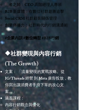
王者之師：CEO 高階經理人專班
B2B 新媒體：在數位社群趁勝追擊
Social CRM 社群顧客關係管理
創業傳播力：社群時代的行銷溝通術
#企業內訓 #數位轉型 #B2B行銷
🔶社群變現與內容行銷
(The Growth)
文案： 「流量變現的實戰攻略。從
IG/Threads 經營 到 Meta 廣告投放，教
你寫出讓消費者手滑下單的攻心文
案。」
涵蓋課程：
內容行銷觀念與優化