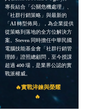
專長結合「公關危機處理」、
「社群行銷策略」與最新的
「AI 轉型佈局」，為企業提供
從策略到落地的全方位解決方
案。Steven 同時擔任中華民國
電腦技能基金會「社群行銷管
理師」證照總顧問，至今授課
超過 400 場，是業界公認的實
戰派權威。
🔥實戰淬鍊與榮耀
🔥