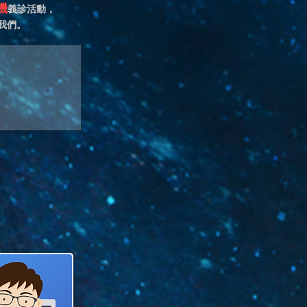
機
義診活動，
我們。