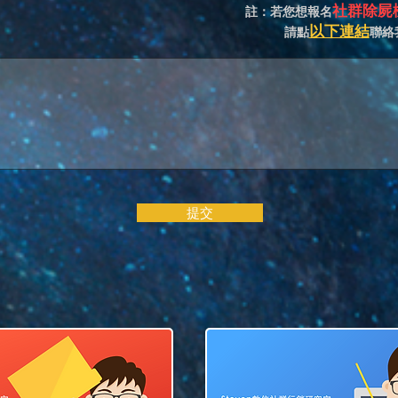
社群除屍
註：若您想報名
以下連結
請點
聯絡
提交