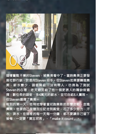
這樣奮戰不懈的Steven，被奧美看中了。當時奧美正要發
展社群行銷，於是向Steven招手。但Steven如果要轉進奧
美，薪水變少，頭銜降級，沒有帶人。彷彿為了測試
Steven的心意，老天爺另給了他一個更誘人的職缺做選
擇：數位長的頭銜、多4萬元的薪水、並可自組8人團隊。
但Steven選擇了奧美。
報到的第一天，他特地穿著當初跑業務的那雙皮鞋，走進
奧美。他要自己永遠別忘記走到殿堂，花了多少努力、汗
水、淚水。在這裡的每一天每一分鐘，都不要讓自己留下
後悔，一定要「莫忘初衷」、「make it count」。