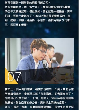
幫他引薦到一間新創的網路行銷公司。
該公司剛創立，就一張大桌子，還得自備12吋的小筆電、
降五千元薪資起用。但他深知，要的就是一個機會，再不
把握，可能什麼都沒了。Steven進去後從業務做起，找
案、提案、執案，通通得一手包辦。兩個月後替公司拿下
三、四百萬的業績。
當年三、四百萬的業績，相當於現在的一千萬。當初承諾
等業績做出來，會幫他加薪「加到滿意」的老闆食言了。
知道自己只被加薪「一千塊」的那天，Steven等全部同事
離開後，蹲在空蕩的辦公室，擦拭眼上閃爍的痕跡。
灰心、孤寂、背棄、辛酸種種情緒湧現，但他哭完後更堅