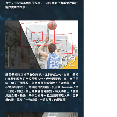
鬼才」Steven黃逸旻的故事，一起來認識台灣數位社群行
銷界美麗的故事。
讓我們將時空按下1990年代，當時的Steven在高中是打
HBL籃球校隊的全校風雲人物。但也因愛玩，高中念了四
年、轉了三間學校，並輾轉聽到教官說：「黃逸旻一輩子
不會有出息啦！」這樣的蹉跎頓挫，反倒讓Steven為了拼
一口氣，開啟了自己最關鍵的轉捩點。每天將自己卡在書
桌前念書。最後，學業全校第一名且如願考取大學，更關
鍵的是，認知「一分耕耘、一分收獲」的硬道理。