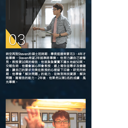
時空再到Steven的碩士班時期，學長姐通常要花3、4年才
能畢業。Steven希望2年就準時畢業。 他努力讓自己被看
見。教授要10頁的報告，他就紮紮實實不灌水地給50頁。
交報告時，他還會誠心拜會教授，遞上報告並尋求改善建
議，讓自己的要求完美在教授的心裡留下印象。研究所時
期，他學會「解決問題」的能力，從無到有找資源、解決
問題、寫報告的能力。2年後，他果然以第1名的成績，風
光畢業。