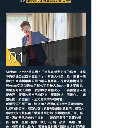
👉
Steven數位社群行銷研究室
Michael Jordan曾說過：「當你有想要完成的信念，過程
中有多逼自己自不在話下」。有些人可能以為，要當一間
傳統外商傳播集團公司的最年輕總監，是需要靠機運的。
對Arete亞瑞特數位行銷公司創辦人Steven黃逸旻來說，
如果沒有貴人眷顧，就得靠拼勁和決心，不要害怕別人懷
疑自己，要問的是自己有沒有：想盡辦法、用盡心力、竭
盡所能、絞盡腦汁、全力渴求的爭取機會。
創業短短不到三年，建立30人規模的的Arete亞瑞特數位
社群行銷公司；成為社群行銷管理師證照總顧問；成為大
專院校指定教科書「掌握社群行銷: 引爆網路原子彈」作
家。靠的是他過去的「拼命」，替自己累積了紮實的業
務、銷售、企劃、創意、執行、行銷、品牌、媒體、優
化、管理等核心能力。 透過業界封稱「國際知名社群行銷