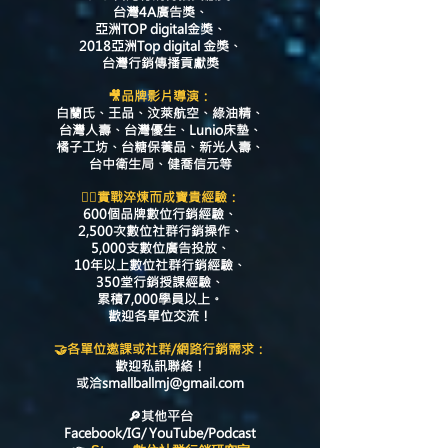
台灣4A廣告獎、
亞洲TOP digital金獎、
2018亞洲Top digital 金獎、
台灣行銷傳播貢獻獎
🎥品牌影片導演：
白蘭氏、王品、汶萊航空、綠油精、
台灣人壽、台灣優生、Lunio床墊、
橘子工坊、台糖保養品、新光人壽、
台中衛生局、健喬信元等
🏋️‍♂️實戰淬煉而成寶貴經驗：
600個品牌數位行銷經驗、
2,500次數位社群行銷操作、
5,000支數位廣告投放、
10年以上數位社群行銷經驗、
350堂行銷授課經驗、
累積7,000學員以上。
歡迎各單位交流！
🤝各單位邀課或社群/網路行銷需求：
歡迎私訊聯絡！
或洽smallballmj@gmail.com
🔎其他平台
Facebook/IG/ YouTube/Podcast