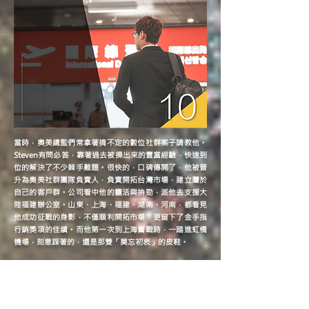
當時，奧美總監們常拿著搞不定的數位社群案子請教他。
Steven有問必答，靠著過去被操出來的豐富經驗，快速到
位的解決了不少棘手難題。很快的，口碑傳開了，他被晉
升為奧美社群團隊負責人，負責開拓台灣市場，建立屬於
自己的客戶群。公司看中他的靈活與拚勁，派他去支援大
陸福建辦公室。山東、上海、福建、湖南、河南，都看見
他成功征戰的身影，不僅順利開拓市場，更留下了金手指
行銷獎項的佳績。而他第一次到上海奮戰時，一踏進虹橋
機場，刻意踩著的，還是那雙「莫忘初衷」的皮鞋。