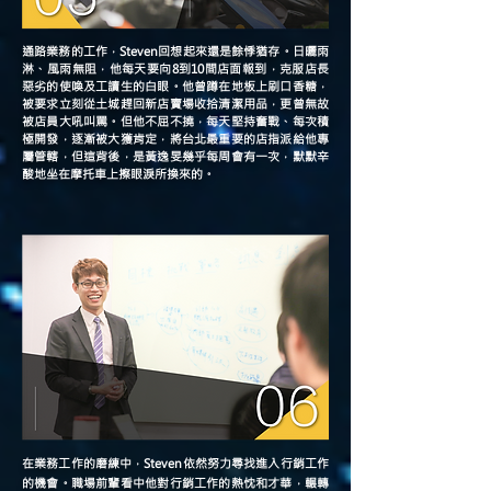
通路業務的工作，Steven回想起來還是餘悸猶存。日曬雨
淋、風雨無阻，他每天要向8到10間店面報到，克服店長
惡劣的使喚及工讀生的白眼。他曾蹲在地板上刷口香糖，
被要求立刻從土城趕回新店賣場收拾清潔用品，更曾無故
被店員大吼叫罵。但他不屈不撓，每天堅持奮戰、每次積
極開發，逐漸被大獲肯定，將台北最重要的店指派給他專
屬管轄，但這背後，是黃逸旻幾乎每周會有一次，默默辛
酸地坐在摩托車上擦眼淚所換來的。
在業務工作的磨練中，Steven依然努力尋找進入行銷工作
的機會。職場前輩看中他對行銷工作的熱忱和才華，輾轉