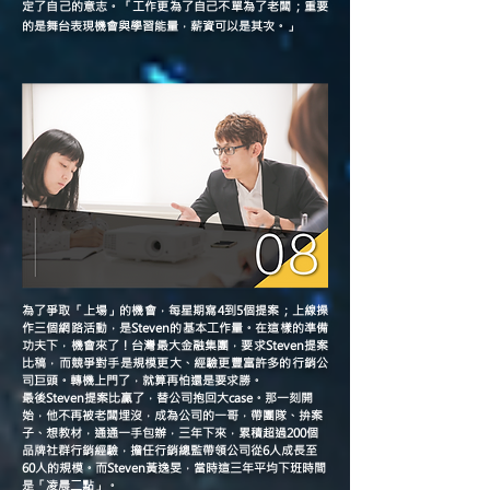
定了自己的意志。「工作更為了自己不單為了老闆；重要
的是舞台表現機會與學習能量，薪資可以是其次。」
為了爭取「上場」的機會，每星期寫4到5個提案；上線操
作三個網路活動，是Steven的基本工作量。在這樣的準備
功夫下，機會來了！台灣最大金融集團，要求Steven提案
比稿，而競爭對手是規模更大、經驗更豐富許多的行銷公
司巨頭。轉機上門了，就算再怕還是要求勝。
最後Steven提案比贏了，替公司抱回大case。那一刻開
始，他不再被老闆埋沒，成為公司的一哥，帶團隊、拚案
子、想教材，通通一手包辦，三年下來，累積超過200個
品牌社群行銷經驗，擔任行銷總監帶領公司從6人成長至
60人的規模。而Steven黃逸旻，當時這三年平均下班時間
是「凌晨二點」。