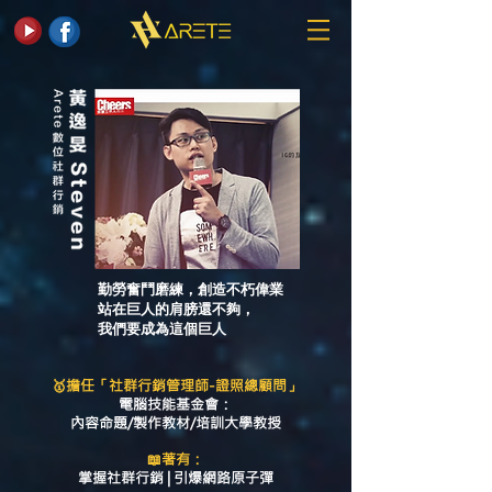
勤勞奮鬥磨練，創造不朽偉業
站在巨人的肩膀還不夠，
我們要成為這個巨人
🥇擔任「社群行銷管理師-證照總顧問」
電腦技能基金會：
內容命題/製作教材/培訓大學教授
📖著有：
掌握社群行銷 | 引爆網路原子彈