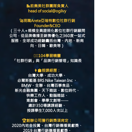
🎠前奧美社群團隊負責人
head of social@ogilvy
🚀現職Arete亞瑞特數位社群行銷
Founder&CEO
（三十人+規模全員證照化數位社群行銷顧問
公司，從品牌傳播至銷售優化之360度一站式
服務，
全球成功經驗囊括台灣、內地、新南
向、日韓、歐美等）
🤹‍♂️104學習精靈
「社群行銷」與「品牌行銷管理」知識長
👨‍🏫授課經歷：
台灣大學、成功大學、
必爾斯藍基 BRS Nike Taiwan Inc 、
BMW、全聯、
台灣百事食品、
新光金融集團、天下雜誌、數位時代、
快樂工作人、動腦雜誌、
青創會、
學學文創等⋯⋯
總計350場講課經驗、
授課學生7,000人次以上
🏆創辦公司獲行銷獎項肯定：
2020內地金投賞、
台灣行銷傳播貢獻獎、
2019 台灣行銷傳播貢獻獎、