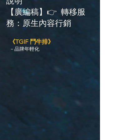
說明
【廣編稿】👉 轉移服
務：原生內容行銷
《TGIF 鬥牛排》
－品牌年輕化