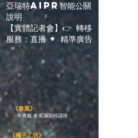
亞瑞特AiPR智能公關
說明
【實體記者會】👉 轉移
服務：直播 + 精準廣告
《春風》
－年夜飯 春風滿面特訓班
《橘子工坊》