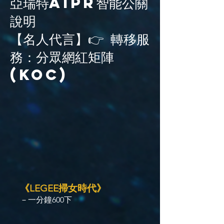
亞瑞特AiPR智能公關
說明
【名人代言】👉 轉移服
務：分眾網紅矩陣
(KOC)
《LEGEE掃女時代》
－一分鐘600下