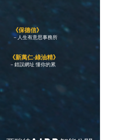
《保德信》
－人生有意思事務所
《新萬仁-綠油精》
－錯誤網址 懂你的累