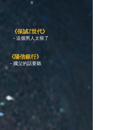
《保誠Z世代》
－這個男人太狠了
《陽信銀行》
－國父的話要聽