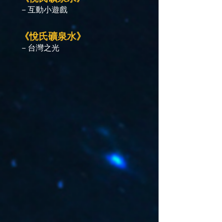
－互動小遊戲
《悅氏礦泉水》
－台灣之光