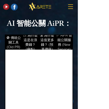
AI 智能公關 AiPR：
📉 為什麼
💰 為什麼
✅ AiPR 智
🚫 傳統公
這是在浪
這值更多
能公關服
關工具
費錢？
錢？ (預
務 (New
(Old PR)
(痛點)
算價值)
Service)