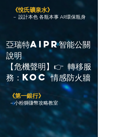
《悅氏礦泉水》
－ 設計本色 各瓶本事 AR環保瓶身
亞瑞特AiPR智能公關
說明
【危機聲明】👉 轉移服
務：KOC 情感防火牆
《第一銀行》
－小粉獅賺幣攻略教室