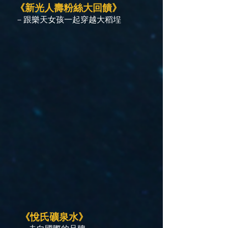
《新光人壽粉絲大回饋》
－跟樂天女孩一起穿越大稻埕
《悅氏礦泉水》