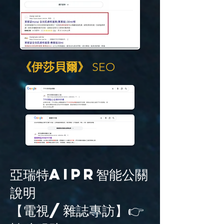
《伊莎貝爾》
SEO
亞瑞特AiPR智能公關
說明
【電視/雜誌專訪】👉