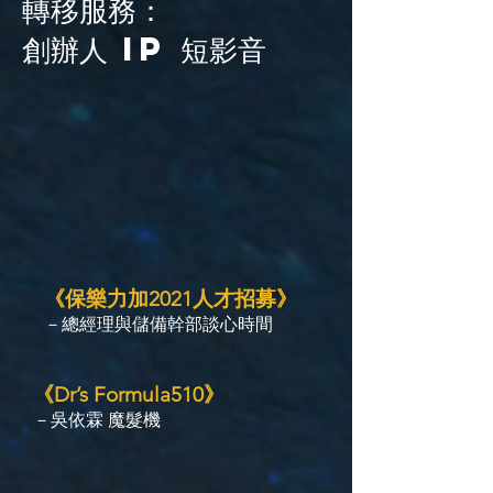
轉移服務：
創辦人 IP 短影音
《保樂力加2021人才招募》
－總經理與儲備幹部談心時間
《Dr’s Formula510》
－吳依霖 魔髮機