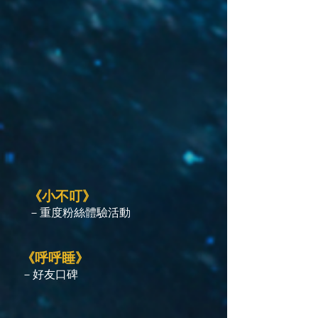
《小不叮》
－重度粉絲體驗活動
《呼呼睡》
－好友口碑