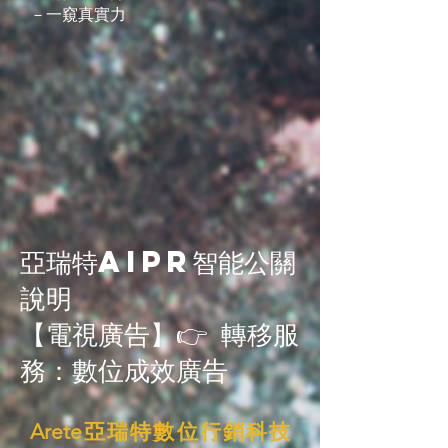
－一窺真實力
亞瑞特AiPR智能公關
說明
【電視廣告】👉 轉移服
務：數位成效廣告
Arete亞瑞特數位行銷科技