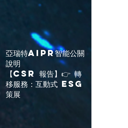
亞瑞特AiPR智能公關
說明
【CSR 報告】👉 轉
移服務：互動式 ESG
策展