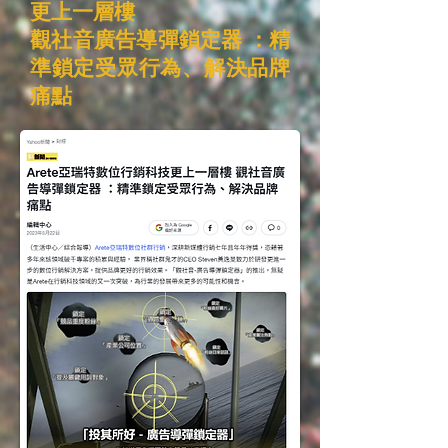
更上一層樓
觀社音廣告導彈鎖定器 ：精
準鎖定受眾行為、解決品牌
痛點