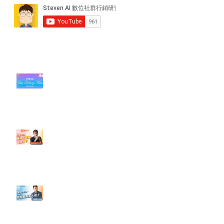
近期貼文
#每日第一手國外社群新知 #數位
社群行銷平台的變化【TikTok 宣佈
”Pride Month” 的 In-App 和 IRL
設計】
【#Steven數位社群行銷解惑室】
#點影片看更多​ Q：「怎麼做能讓
轉換（銷售）成長？」
【#Steven數位社群行銷解惑室】
#點影片看更多​ Q：「企業在數位
行銷上常犯的錯誤？」