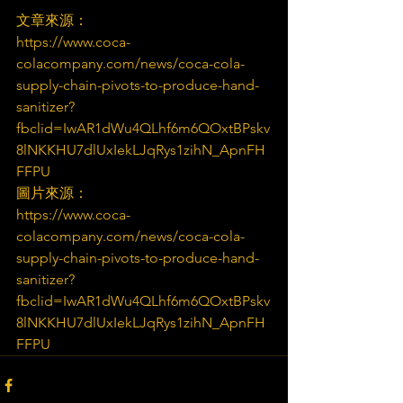
文章來源：
https://www.coca-
colacompany.com/news/coca-cola-
supply-chain-pivots-to-produce-hand-
sanitizer?
fbclid=IwAR1dWu4QLhf6m6QOxtBPskv
8lNKKHU7dlUxIekLJqRys1zihN_ApnFH
FFPU
圖片來源：
https://www.coca-
colacompany.com/news/coca-cola-
supply-chain-pivots-to-produce-hand-
sanitizer?
fbclid=IwAR1dWu4QLhf6m6QOxtBPskv
8lNKKHU7dlUxIekLJqRys1zihN_ApnFH
FFPU