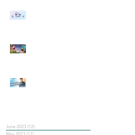
#每日第一手國外社群新知 #數位
社群行銷平台的變化 【Meta
預告了新 Quest 3 VR 耳機，代表
了 Metaverse 規劃的下一階段】
#每日第一手國外社群新知 #數位
社群行銷平台的變化【Pinterest
發佈了首份 ESG 報告】
【#Steven數位社群行銷解惑室】
#點影片看更多​ Q：「在策略上創
新重要還是穩定重要？」
依日期搜尋文章
June 2023
(12)
12 posts
May 2023
(17)
17 posts