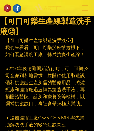
【可口可樂生產線製造洗手
液🧐】
【可口可樂生產線製造洗手液🧐】
我們來看看，可口可樂於疫情危機下，
如何緊急調度工廠，轉成抗疫生產線！ 
⭐2020年疫情剛開始流行時，可口可樂公
司意識到各地需求，並開始使用製造設
備和供應鏈生產所需的醫療用品，將裝
瓶廠和濃縮廠迅速轉為製造洗手液，再
捐贈給醫院、診所和療養院等機構，以
彌補供應缺口，為社會帶來極大幫助。
🔸法國濃縮工廠Coca-Cola Midi率先幫
助解決洗手液的緊急短缺問題