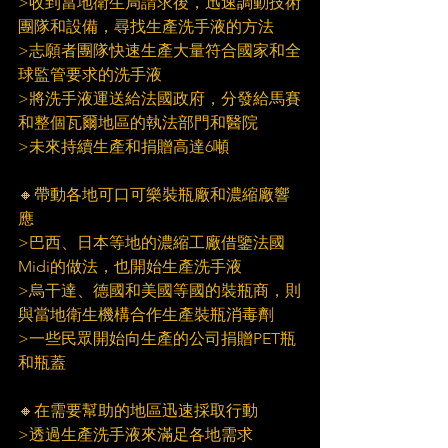
>收到當地衛生局請求後，迅速調動技術
團隊和設備，尋找生產洗手液的方法
>志願者團隊快速生產大量符合國家和全
球監管要求的洗手液
>將洗手液運送給法國政府，分發給馬賽
和整個瓦爾地區的執法部門和醫院
>未來持續生產和捐贈高達6噸
🔸帶動各地可口可樂裝瓶廠和濃縮廠響
應
>巴西、日本等地的濃縮工廠借鑒法國
Midi的做法，也開始生產洗手液
>烏干達、德國和美國等國的裝瓶商，則
與當地衛生機構合作生產裝瓶消毒劑
>一些民眾開始向生產的公司捐贈PET瓶
和瓶蓋
🔸在需要幫助的地區迅速採取行動
>透過生產洗手液來滿足各地需求