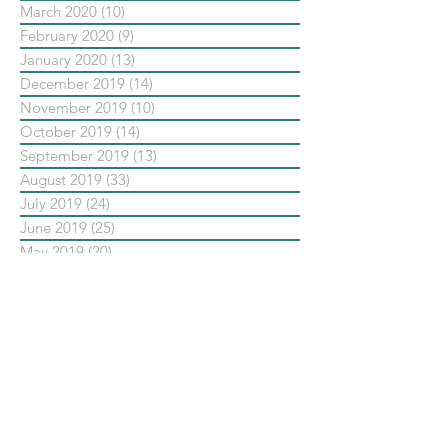
March 2020
(10)
10 posts
February 2020
(9)
9 posts
January 2020
(13)
13 posts
December 2019
(14)
14 posts
November 2019
(10)
10 posts
October 2019
(14)
14 posts
September 2019
(13)
13 posts
August 2019
(33)
33 posts
July 2019
(24)
24 posts
June 2019
(25)
25 posts
May 2019
(20)
20 posts
依標籤搜尋文章
No tags yet.