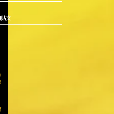
期貼文
於
過
而