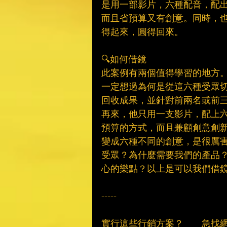
是用一部影片，六種配音，配
而且省預算又有創意。同時，
得起來，圓得回來。​
　​
🔍如何借鏡​
此案例有兩個值得學習的地方
一定想過為何是從這六種受眾
回收成果，並針對前兩名或前三
再來，他只用一支影片，配上
預算的方式，而且兼顧創意創
變成六種不同的創意，是很厲
受眾？為什麼需要我們的產品
心的樂點？以上是可以我們借鏡
　​
-----​
　​
實行這些行銷方案？　　急找網