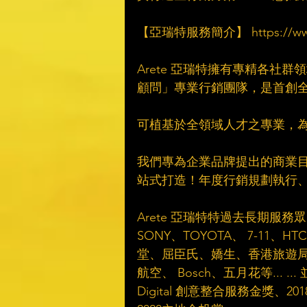
　​
【亞瑞特服務簡介】 https://www.are
　​
Arete 亞瑞特擁有專精各社
顧問」專業行銷團隊，是首創全
　​
可植基於全領域人才之專業，為品牌提
　​
我們專為企業品牌提出的商業目標
站式打造！年度行銷規劃執行、C
　​
Arete 亞瑞特特過去長期
SONY、TOYOTA、 7-1
堂、屈臣氏、嬌生、香港旅遊局及
航空、 Bosch、五月花等... .
Digital 創意整合服務金獎、20