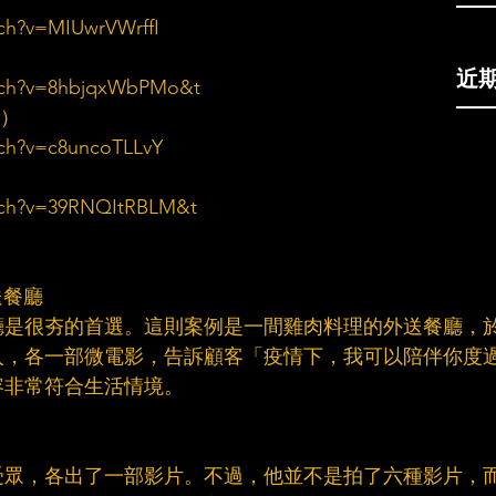
ch?v=MIUwrVWrffI
近
tch?v=8hbjqxWbPMo&t
）​
tch?v=c8uncoTLLvY
tch?v=39RNQItRBLM&t
餐廳​
廳是很夯的首選。這則案例是一間雞肉料理的外送餐廳，
人，各一部微電影，告訴顧客「疫情下，我可以陪伴你度
非常符合生活情境。​
受眾，各出了一部影片。不過，他並不是拍了六種影片，