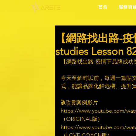
首頁
服務項
【網路找出路-疫
studies Less
【網路找出路-疫情下品牌成功突圍】C
　​
今天至解封以前，每週一篇貼
式，能讓品牌化解危機、提升買氣
　​
🎬欣賞案例影片​
https://www.youtube.com/wa
（ORIGINAL版）​
https://www.youtube.com/wa
（LOVE COACH版）​