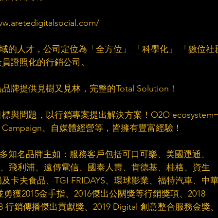
tedigitalsocial.com/​
群領域的人才，公司定位為「全方位」 「科學化」 「數位社
員證照化的行銷公司。​
供見樹又見林，完整的Total Solution！​
與問題，以行銷專案提出解決方案！O2O ecosystem
ampaign、自媒體經營等，皆擁有豐富經驗！​
服務眾多知名品牌主如：服務客戶包括可口可樂、美國運通、
1、HTC、飛利浦、遠傳電信、國泰人壽、肯德基、桂格、資生
卡夫食品、TGI FRIDAYS、環球影業、福特汽車、中
.. 並勇獲2015金手指、2016傑出公關獎等行銷獎項、2018 
18 行銷傳播傑出貢獻獎、2019 Digital 創意整合服務金獎