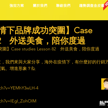
目
強效方案
關於我們
聯絡我們
趨勢調查金皮書
情下品牌成功突圍】Case
on 82 外送美食，陪你度過​
ase studies Lesson 82　外送美食，陪你度過​
文，我們來與大家分享，海外在疫情下，有什麼好的行銷
、增進形象？🙋​
tch?v=YEMhY3wLH-4
tch?v=IEgI_ZohOIM
熱