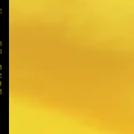
，
兜
他
的
銷
把
種
開