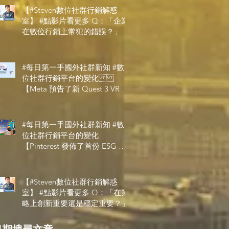
【#Steven數位社群行銷解惑
室】 #點影片看更多​ Q：「企業
在數位行銷上常犯的錯誤？」
#每日第一手國外社群新知 #數
位社群行銷平台的變化
【Meta 預告了新 Quest 3 VR 耳
機，代表了 Metaverse 規劃的下
一階段】
#每日第一手國外社群新知 #數
位社群行銷平台的變化
【Pinterest 發佈了首份 ESG 報
告】
【#Steven數位社群行銷解惑
室】 #點影片看更多​ Q：「在策
略上創新重要還是穩定重要？」
日期搜尋文章