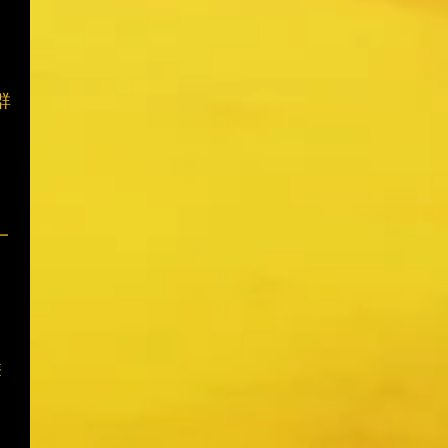
群
一
華
、