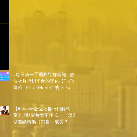
#每日第一手國外社群新知 #數
位社群行銷平台的變化【TikTok
宣佈 ”Pride Month” 的 In-App
和 IRL 設計】
【#Steven數位社群行銷解惑
室】 #點影片看更多​ Q：「怎麼
做能讓轉換（銷售）成長？」