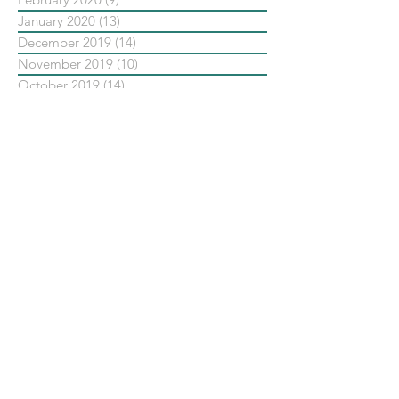
January 2020
(13)
13 posts
December 2019
(14)
14 posts
November 2019
(10)
10 posts
October 2019
(14)
14 posts
September 2019
(13)
13 posts
August 2019
(33)
33 posts
July 2019
(24)
24 posts
June 2019
(25)
25 posts
May 2019
(20)
20 posts
依標籤搜尋文章
No tags yet.