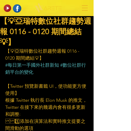
【💡亞瑞特數位社群趨勢週
報 0116 - 0120 期間總結
💡】
【💡亞瑞特數位社群趨勢週報 0116 - 
0120 期間總結💡】
#每日第一手國外社群新知
#數位社群行
銷平台的變化
【Twitter 預覽新書籤 UI，使功能更方便
使用】
根據 Twitter 執行長 Elon Musk 的推文，
Twitter 在接下來的幾週內會有很多更新
和調整:
1️⃣添加在演算法和實時推文提要之
間滑動的選項