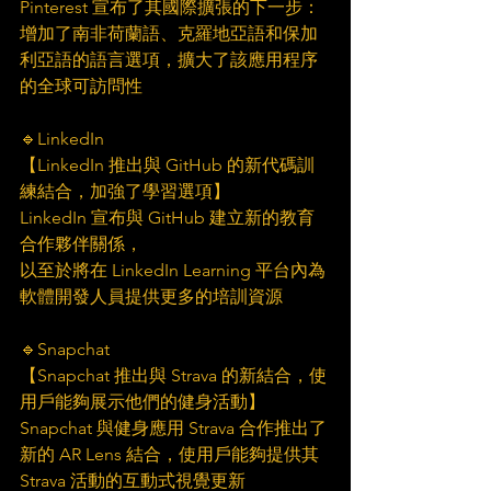
Pinterest 宣布了其國際擴張的下一步：
增加了南非荷蘭語、克羅地亞語和保加
利亞語的語言選項，擴大了該應用程序
的全球可訪問性
🔹LinkedIn
【LinkedIn 推出與 GitHub 的新代碼訓
練結合，加強了學習選項】
LinkedIn 宣布與 GitHub 建立新的教育
合作夥伴關係，
以至於將在 LinkedIn Learning 平台內為
軟體開發人員提供更多的培訓資源
🔹Snapchat 
【Snapchat 推出與 Strava 的新結合，使
用戶能夠展示他們的健身活動】
Snapchat 與健身應用 Strava 合作推出了
新的 AR Lens 結合，使用戶能夠提供其 
Strava 活動的互動式視覺更新