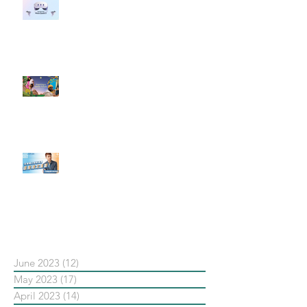
#每日第一手國外社群新知 #數位
社群行銷平台的變化 【Meta
預告了新 Quest 3 VR 耳機，代表
了 Metaverse 規劃的下一階段】
#每日第一手國外社群新知 #數位
社群行銷平台的變化【Pinterest
發佈了首份 ESG 報告】
【#Steven數位社群行銷解惑室】
#點影片看更多​ Q：「在策略上創
新重要還是穩定重要？」
依日期搜尋文章
June 2023
(12)
12 posts
May 2023
(17)
17 posts
April 2023
(14)
14 posts