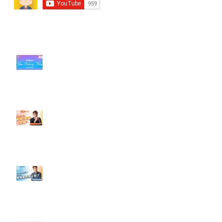
近期貼文
#每日第一手國外社群新知 #數位
社群行銷平台的變化【TikTok 宣佈
”Pride Month” 的 In-App 和 IRL
設計】
【#Steven數位社群行銷解惑室】
#點影片看更多​ Q：「怎麼做能讓
轉換（銷售）成長？」
【#Steven數位社群行銷解惑室】
#點影片看更多​ Q：「企業在數位
行銷上常犯的錯誤？」