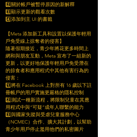
2️⃣關於帳戶被暫停原因的新解釋
3️⃣顯示更新的觀看次數
4️⃣添加到主 UI 的書籤
【Meta 添加新工具和設置以保護年輕用
戶免受線上掠奪者的侵害】
隨著假期接近，青少年將花更多時間上
網和與朋友互動，Meta 宣布了一組新的
更新，以更好地保護年輕用戶免受潛在
的掠食者和應用程式中其他有害行為的
侵害：
1️⃣將在 Facebook 上對所有 16 歲以下註
冊帳戶的用戶實施更嚴格的隱私控制
2️⃣測試一種新流程，將限制兒童在其應
用程式中與“可疑”成年人聯繫的能力
3️⃣與國家失蹤與受虐兒童服務中心
（NCMEC）合作、擴大其計劃，以幫助
青少年用戶停止濫用他們的私密圖片