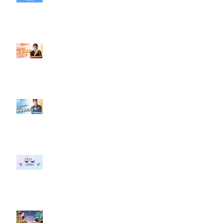
社群行銷平台的變化【TikTok 宣佈
”Pride Month” 的 In-App 和 IRL
設計】
【#Steven數位社群行銷解惑室】
#點影片看更多​ Q：「怎麼做能讓
轉換（銷售）成長？」
【#Steven數位社群行銷解惑室】
#點影片看更多​ Q：「企業在數位
行銷上常犯的錯誤？」
#每日第一手國外社群新知 #數位
社群行銷平台的變化 【Meta
預告了新 Quest 3 VR 耳機，代表
了 Metaverse 規劃的下一階段】
#每日第一手國外社群新知 #數位