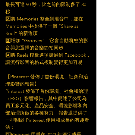
最長可達 90 秒，比之前的限制多了 30 
秒
2️⃣將 Memories 整合到混音中，並在 
Memories 中提供了一個 “Share as 
Reel” 的新選項
3️⃣增加 “Grooves”，它會自動將您的影
音與您選擇的音樂節拍同步
4️⃣將 Reels 模板選項擴展到 Facebook，
讓流行影音的格式複制變得更加容易
【Pinterest 發佈了首份環境、社會和治
理影響的報告】
Pinterest 發佈了首份環境、社會和治理
（ESG）影響報告，其中簡述了公司為
員工多元化、產品安全、環境影響和內
部治理所做的各種努力，報告還提供了
一些關於 Pinterest 使用和成長的有趣看
法：
1️⃣Pinterest 用戶在 2022 年穩定成長