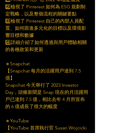
2️⃣檢視了 Pinterest 如何為 ESG 規劃制
定戰略，以及整個流程的關鍵要點
3️⃣檢視了 Pinterest 自己的內部人員配
置、如何跟進多元化的目標以及環境影
響目標和數據
4️⃣詳細介紹了如何透過與用戶體驗相關
的各種政策和更新
🔹Snapchat 
【Snapchat 每月的活躍用戶達到 7.5 
億】
Snapchat 今天舉行了 2023 Investor 
Day，頭條新聞是 Snap 現在的月活躍用
戶已達到 7.5 億，相比去年 4 月所宣布
的 6 億成長了很大的幅度
🔹YouTube
【YouTube 首席執行官 Susan Wojcicki 