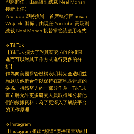
即將卸任，由高級副總裁 Neal Mohan 
接新上任】
YouTube 即將換崗，首席執行官 Susan 
Wojcicki 辭職，由現任 YouTube 高級副
總裁 Neal Mohan 接替掌管該應用程式
🔹TikTok
【TikTok 擴大了對其研究 API 的權限，
進而可以對其工作方式進行更多的分
析】
作為向美國監管機構表明其完全透明並
願意與他們合作以保持在該地區營運的
妥協、持續努力的一部分作為，TikTok 
宣布將允許更多研究人員取得和分析他
們的數據資料：為了更深入了解該平台
的工作原理
🔹Instagram 
【Instagram 推出“頻道”廣播聊天功能】