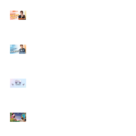
【#Steven數位社群行銷解惑室】
#點影片看更多​ Q：「怎麼做能讓
轉換（銷售）成長？」
【#Steven數位社群行銷解惑室】
#點影片看更多​ Q：「企業在數位
行銷上常犯的錯誤？」
#每日第一手國外社群新知 #數位
社群行銷平台的變化 【Meta
預告了新 Quest 3 VR 耳機，代表
了 Metaverse 規劃的下一階段】
#每日第一手國外社群新知 #數位
社群行銷平台的變化【Pinterest
發佈了首份 ESG 報告】