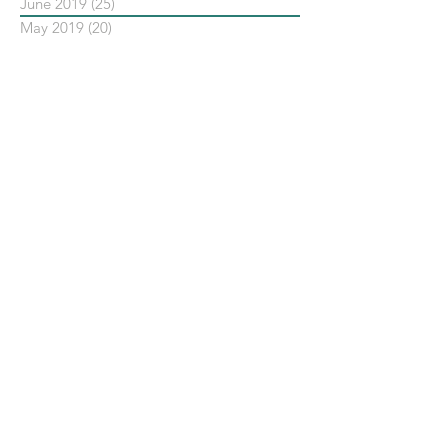
June 2019
(25)
25 posts
May 2019
(20)
20 posts
依標籤搜尋文章
No tags yet.
聯 絡 我 們