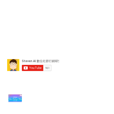
近期貼文
#每日第一手國外社群新知 #數位
社群行銷平台的變化【TikTok 宣佈
”Pride Month” 的 In-App 和 IRL
設計】