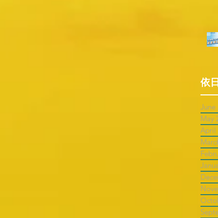
依
June
May 
April
Marc
Febr
Janu
Dece
Nove
Octo
Sept