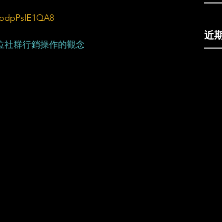
odpPslE1QA8
近
位社群行銷操作的觀念