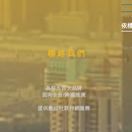
July 
June
May 
依
No t
聯 絡 我 們
為前五百大品牌
面向全台/跨國推廣
提供數位社群行銷服務