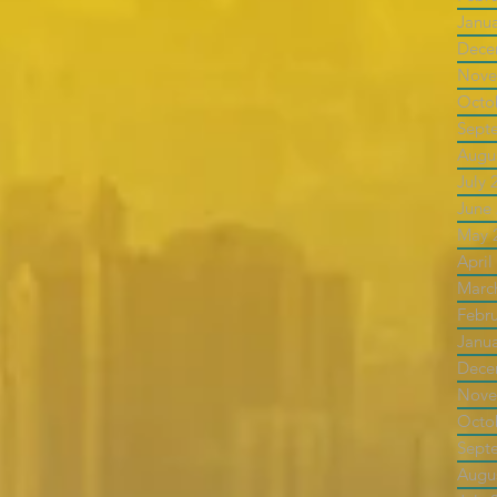
Janu
Dece
Nove
Octo
Sept
Augu
July 
June
May 
April
Marc
Febr
Janu
Dece
Nove
Octo
Sept
Augu