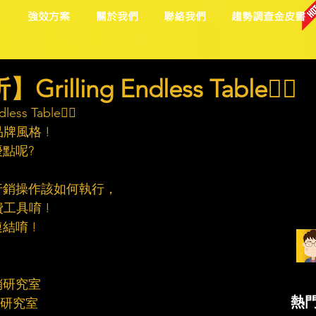
目
強效方案
關於我們
聯絡我們
趨勢調查金皮書
ling Endless Table🙎‍♀️
s Table🙎‍♀️
牌風格 !
點呢?
的行銷操作該如何執行，
工具唷 !
結唷 !
行銷研究室
熱
行銷研究室