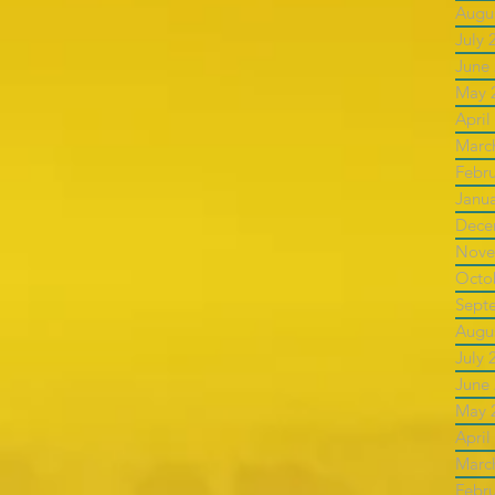
Augu
July 
June
May 
April
Marc
Febr
Janu
Dece
Nove
Octo
Sept
Augu
July 
June
May 
April
Marc
Febr