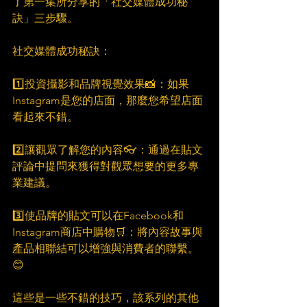
了第一集所分享的「社交媒體成功秘
訣」三步驟。
社交媒體成功秘訣：
1️⃣投資攝影和品牌視覺效果📸：如果
Instagram是您的店面，那麼您希望店面
看起來不錯。
2️⃣讓觀眾了解您的內容👓：通過在貼文
評論中提問來獲得對觀眾想要的更多專
業建議。
3️⃣使品牌的貼文可以在Facebook和
Instagram商店中購物🛒：將內容故事與
產品相聯結可以增強與消費者的聯繫。
😊
這些是一些不錯的技巧，該系列的其他