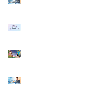
#點影片看更多​ Q：「企業在數位
行銷上常犯的錯誤？」
#每日第一手國外社群新知 #數位
社群行銷平台的變化 【Meta
預告了新 Quest 3 VR 耳機，代表
了 Metaverse 規劃的下一階段】
#每日第一手國外社群新知 #數位
社群行銷平台的變化【Pinterest
發佈了首份 ESG 報告】
【#Steven數位社群行銷解惑室】
#點影片看更多​ Q：「在策略上創
新重要還是穩定重要？」
依日期搜尋文章