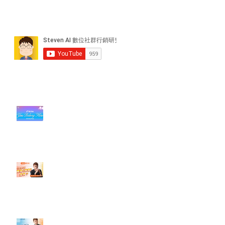
近期貼文
#每日第一手國外社群新知 #數位
社群行銷平台的變化【TikTok 宣佈
”Pride Month” 的 In-App 和 IRL
設計】
【#Steven數位社群行銷解惑室】
#點影片看更多​ Q：「怎麼做能讓
轉換（銷售）成長？」
【#Steven數位社群行銷解惑室】