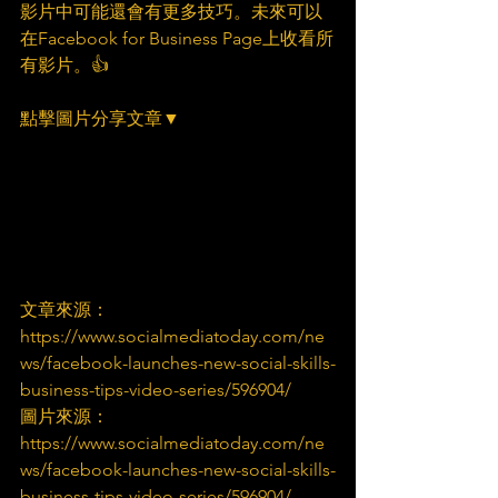
影片中可能還會有更多技巧。未來可以
在Facebook for Business Page上收看所
有影片。👍
點擊圖片分享文章▼
文章來源：
https://www.socialmediatoday.com/ne
ws/facebook-launches-new-social-skills-
business-tips-video-series/596904/
圖片來源：
https://www.socialmediatoday.com/ne
ws/facebook-launches-new-social-skills-
business-tips-video-series/596904/