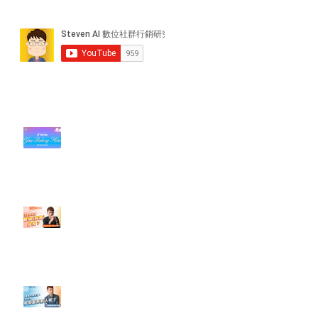
近期貼文
#每日第一手國外社群新知 #數位
社群行銷平台的變化【TikTok 宣佈
”Pride Month” 的 In-App 和 IRL
設計】
【#Steven數位社群行銷解惑室】
#點影片看更多​ Q：「怎麼做能讓
轉換（銷售）成長？」
【#Steven數位社群行銷解惑室】
#點影片看更多​ Q：「企業在數位