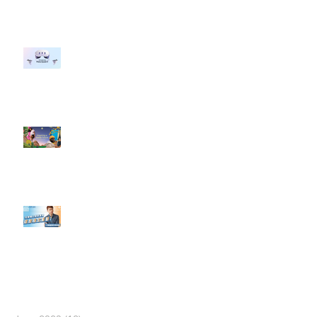
行銷上常犯的錯誤？」
#每日第一手國外社群新知 #數位
社群行銷平台的變化 【Meta
預告了新 Quest 3 VR 耳機，代表
了 Metaverse 規劃的下一階段】
#每日第一手國外社群新知 #數位
社群行銷平台的變化【Pinterest
發佈了首份 ESG 報告】
【#Steven數位社群行銷解惑室】
#點影片看更多​ Q：「在策略上創
新重要還是穩定重要？」
依日期搜尋文章