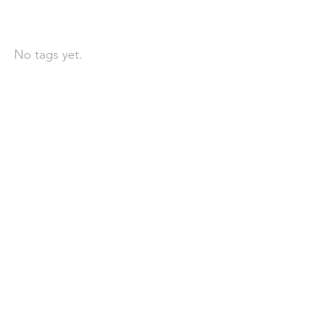
依標籤搜尋文章
No tags yet.
聯 絡 我 們