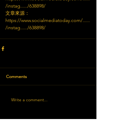
/instag....../638898/
文章來源：
https://www.socialmediatoday.com/......
/instag....../638898/
Comments
Write a comment...