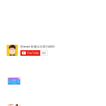
近期貼文
#每日第一手國外社群新知 #數位
社群行銷平台的變化【TikTok 宣佈
”Pride Month” 的 In-App 和 IRL
設計】
【#Steven數位社群行銷解惑室】