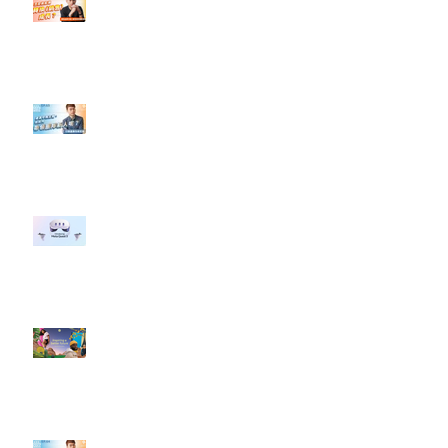
#點影片看更多​ Q：「怎麼做能讓
轉換（銷售）成長？」
【#Steven數位社群行銷解惑室】
#點影片看更多​ Q：「企業在數位
行銷上常犯的錯誤？」
#每日第一手國外社群新知 #數位
社群行銷平台的變化 【Meta
預告了新 Quest 3 VR 耳機，代表
了 Metaverse 規劃的下一階段】
#每日第一手國外社群新知 #數位
社群行銷平台的變化【Pinterest
發佈了首份 ESG 報告】
【#Steven數位社群行銷解惑室】