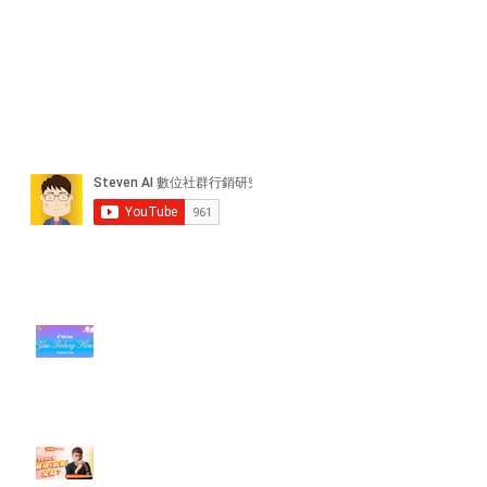
近期貼文
#每日第一手國外社群新知 #數位
社群行銷平台的變化【TikTok 宣佈
”Pride Month” 的 In-App 和 IRL
設計】
【#Steven數位社群行銷解惑室】
#點影片看更多​ Q：「怎麼做能讓