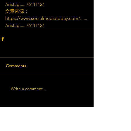
/instag....../611112/
文章來源：
https://www.socialmediatoday.com/......
/instag....../611112/
Comments
Write a comment...