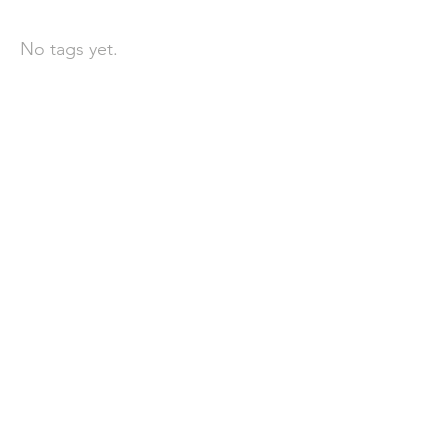
No tags yet.
聯 絡 我 們