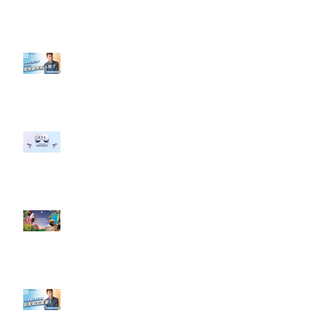
轉換（銷售）成長？」
【#Steven數位社群行銷解惑室】
#點影片看更多​ Q：「企業在數位
行銷上常犯的錯誤？」
#每日第一手國外社群新知 #數位
社群行銷平台的變化 【Meta
預告了新 Quest 3 VR 耳機，代表
了 Metaverse 規劃的下一階段】
#每日第一手國外社群新知 #數位
社群行銷平台的變化【Pinterest
發佈了首份 ESG 報告】
【#Steven數位社群行銷解惑室】
#點影片看更多​ Q：「在策略上創