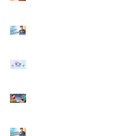
#點影片看更多​ Q：「怎麼做能讓
轉換（銷售）成長？」
【#Steven數位社群行銷解惑室】
#點影片看更多​ Q：「企業在數位
行銷上常犯的錯誤？」
#每日第一手國外社群新知 #數位
社群行銷平台的變化 【Meta
預告了新 Quest 3 VR 耳機，代表
了 Metaverse 規劃的下一階段】
#每日第一手國外社群新知 #數位
社群行銷平台的變化【Pinterest
發佈了首份 ESG 報告】
【#Steven數位社群行銷解惑室】