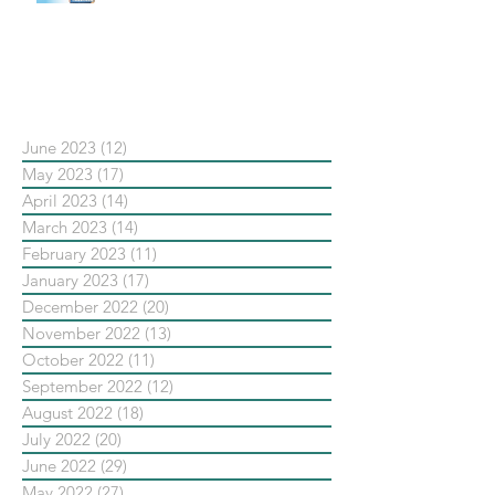
#點影片看更多​ Q：「在策略上創
新重要還是穩定重要？」
依日期搜尋文章
June 2023
(12)
12 posts
May 2023
(17)
17 posts
April 2023
(14)
14 posts
March 2023
(14)
14 posts
February 2023
(11)
11 posts
January 2023
(17)
17 posts
December 2022
(20)
20 posts
November 2022
(13)
13 posts
October 2022
(11)
11 posts
September 2022
(12)
12 posts
August 2022
(18)
18 posts
July 2022
(20)
20 posts
June 2022
(29)
29 posts
May 2022
(27)
27 posts