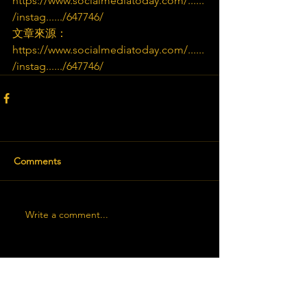
https://www.socialmediatoday.com/......
/instag....../647746/
文章來源：
https://www.socialmediatoday.com/......
/instag....../647746/
Comments
Write a comment...