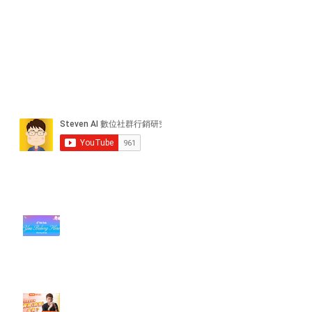
近期貼文
#每日第一手國外社群新知 #數位
社群行銷平台的變化【TikTok 宣佈
”Pride Month” 的 In-App 和 IRL
設計】
【#Steven數位社群行銷解惑室】