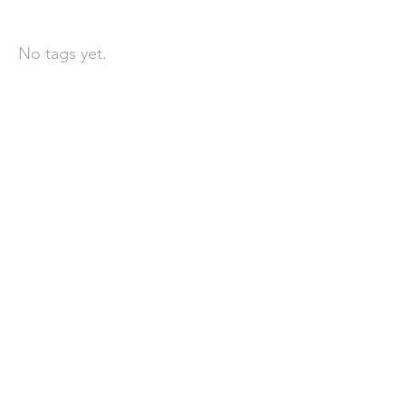
依標籤搜尋文章
No tags yet.
聯 絡 我 們