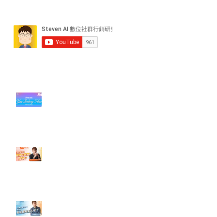
近期貼文
#每日第一手國外社群新知 #數位
社群行銷平台的變化【TikTok 宣佈
”Pride Month” 的 In-App 和 IRL
設計】
【#Steven數位社群行銷解惑室】
#點影片看更多​ Q：「怎麼做能讓
轉換（銷售）成長？」
【#Steven數位社群行銷解惑室】
#點影片看更多​ Q：「企業在數位