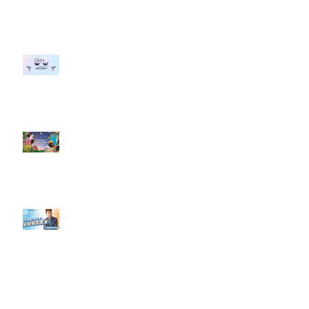
行銷上常犯的錯誤？」
#每日第一手國外社群新知 #數位
社群行銷平台的變化 【Meta
預告了新 Quest 3 VR 耳機，代表
了 Metaverse 規劃的下一階段】
#每日第一手國外社群新知 #數位
社群行銷平台的變化【Pinterest
發佈了首份 ESG 報告】
【#Steven數位社群行銷解惑室】
#點影片看更多​ Q：「在策略上創
新重要還是穩定重要？」
依日期搜尋文章