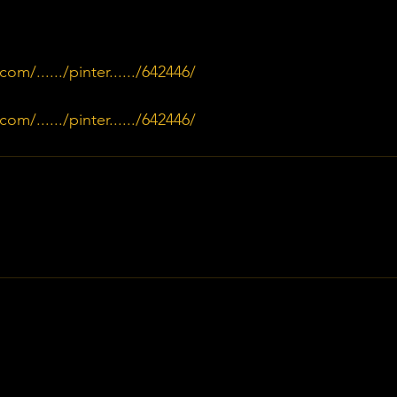
m/....../pinter....../642446/
m/....../pinter....../642446/