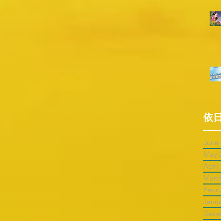
依
June
May 
April
Marc
Febr
Janu
Dece