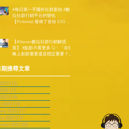
一階段】
#每日第一手國外社群新知 #數
位社群行銷平台的變化
【Pinterest 發佈了首份 ESG 報
告】
【#Steven數位社群行銷解惑
室】 #點影片看更多​ Q：「在策
略上創新重要還是穩定重要？」
日期搜尋文章
 2023
(12)
12 posts
2023
(17)
17 posts
 2023
(14)
14 posts
h 2023
(14)
14 posts
uary 2023
(11)
11 posts
ary 2023
(17)
17 posts
mber 2022
(20)
20 posts