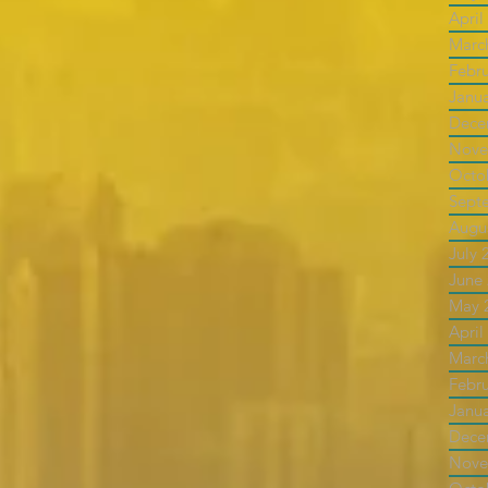
April
Marc
Febr
Janu
Dece
Nove
Octo
Sept
Augu
July 
June
May 
April
Marc
Febr
Janu
Dece
Nove