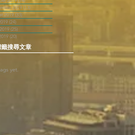
ber 2019
(14)
14 posts
ember 2019
(13)
13 posts
st 2019
(33)
33 posts
2019
(24)
24 posts
 2019
(25)
25 posts
2019
(20)
20 posts
標籤搜尋文章
ags yet.