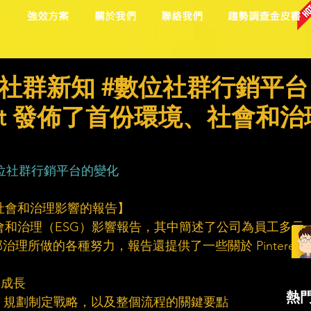
目
強效方案
關於我們
聯絡我們
趨勢調查金皮書
社群新知 #數位社群行銷平台
rest 發佈了首份環境、社會和治
位社群行銷平台的變化
境、社會和治理影響的報告】
境、社會和治理（ESG）影響報告，其中簡述了公司為員工多元
所做的各種努力，報告還提供了一些關於 Pinterest 
穩定成長
熱
何為 ESG 規劃制定戰略，以及整個流程的關鍵要點