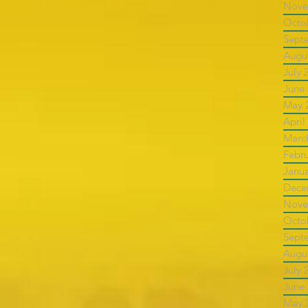
Nove
Octo
Sept
Augu
July 
June
May 
April
Marc
Febr
Janu
Dece
Nove
Octo
Sept
Augu
July 
June
May 