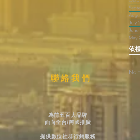
Octo
Sept
Augu
July 
June
May 
依
No t
聯 絡 我 們
為前五百大品牌
面向全台/跨國推廣
提供數位社群行銷服務