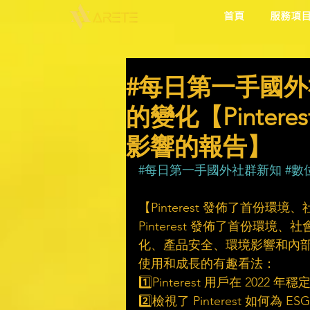
首頁
服務項
#每日第一手國外
的變化【Pinte
影響的報告】
#每日第一手國外社群新知
#數
【Pinterest 發佈了首份環
Pinterest 發佈了首份環
化、產品安全、環境影響和內部治理
使用和成長的有趣看法：
1️⃣Pinterest 用戶在 2022 年
2️⃣檢視了 Pinterest 如