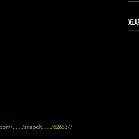
近
om/....../snapch....../626337/