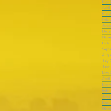
May 
April
Marc
Febr
Janu
Dece
Nove
Octo
Sept
Augu
July 
June
May 
April
Marc
Febr
Janu
Dece
Nove