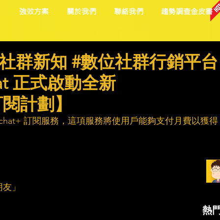
目
強效方案
關於我們
聯絡我們
趨勢調查金皮書
社群新知 #數位社群行銷平台
at 正式啟動全新
+”訂閱計劃】
napchat+ 訂閱服務，這項服務將使用戶能夠支付月費以獲得
朋友」
熱