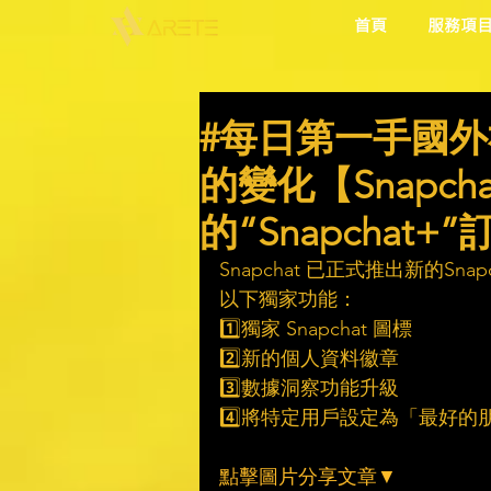
首頁
服務項
#每日第一手國外
的變化【Snapch
的“Snapchat
Snapchat 已正式推出新的S
以下獨家功能：
1️⃣獨家 Snapchat 圖標 
2️⃣新的個人資料徽章
3️⃣數據洞察功能升級
4️⃣將特定用戶設定為「最好的
點擊圖片分享文章▼