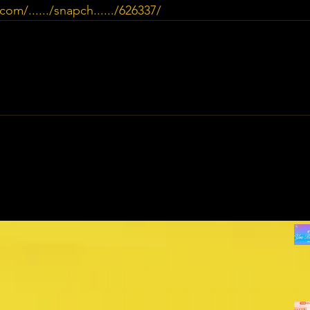
om/....../snapch....../626337/