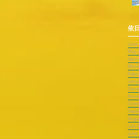
依
June
May 
April
Marc
Febr
Janu
Dece
Nove
Octo
Sept
Augu
July 
June