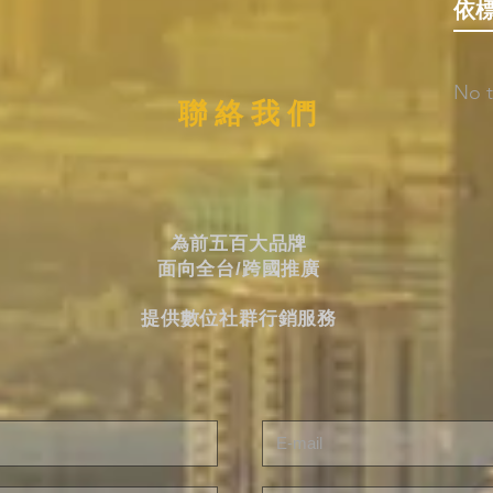
依
No t
聯 絡 我 們
為前五百大品牌
面向全台/跨國推廣
提供數位社群行銷服務