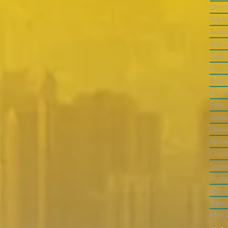
Octo
Sept
Augu
July 
June
May 
April
Marc
Febr
Janu
Dece
Nove
Octo
Sept
Augu
July 
June
May 