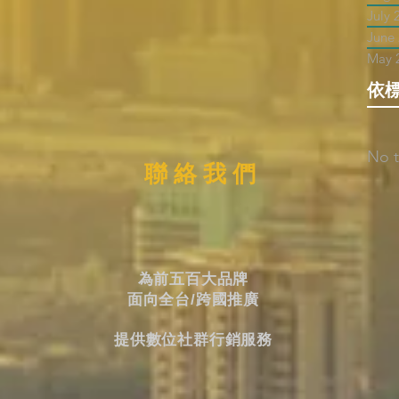
July 
June
May 
依
No t
聯 絡 我 們
為前五百大品牌
面向全台/跨國推廣
提供數位社群行銷服務