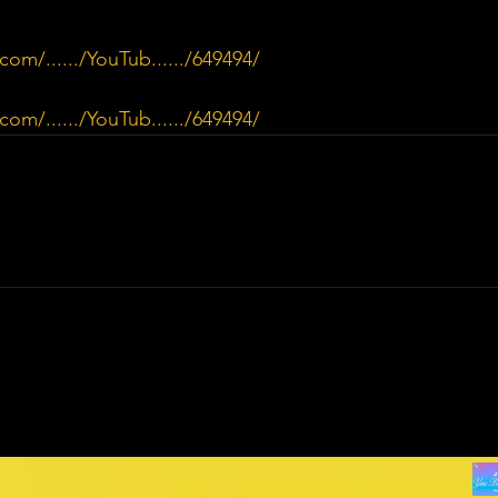
om/....../YouTub....../649494/
om/....../YouTub....../649494/