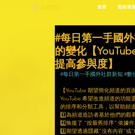
首頁
服務項
#每日第一手國外
的變化【YouTu
提高參與度】
#每日第一手國外社群新知
#數
【YouTube 期望簡化頻道的
YouTube 希望改進頻道的
的排序和分類工具，以幫助頻
1️⃣為頻道造訪者基於他們的
2️⃣恢復了 ”按最舊排序” 依
3️⃣期望透過隱藏”沒有內容”