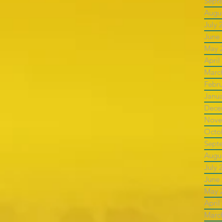
Sept
Augu
July 
June
May 
April
Marc
Febr
Janu
Dece
Nove
Octo
Sept
Augu
July 
June
May 
April
Marc