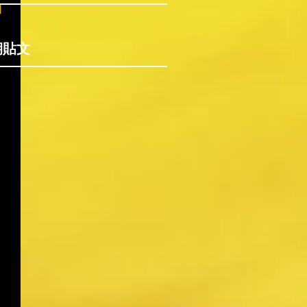
和
期貼文