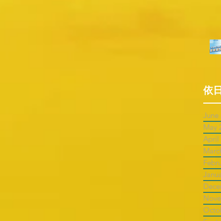
依
June
May 
April
Marc
Febr
Janu
Dece
Nove
Octo