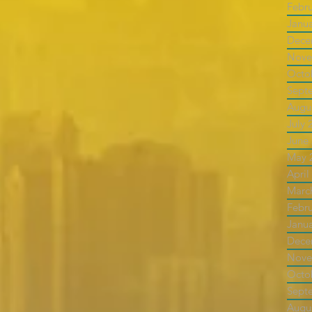
Febr
Janu
Dece
Nove
Octo
Sept
Augu
July 
June
May 
April
Marc
Febr
Janu
Dece
Nove
Octo
Sept
Augu