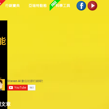
行銷寶典
亞瑞特動態
科學工具
能
新
門文章