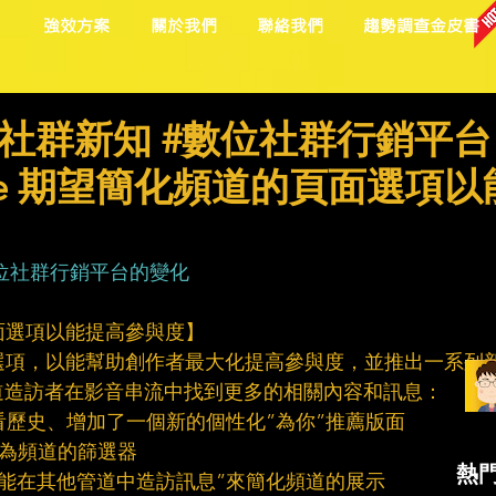
目
強效方案
關於我們
聯絡我們
趨勢調查金皮書
社群新知 #數位社群行銷平台
be 期望簡化頻道的頁面選項以
位社群行銷平台的變化
頁面選項以能提高參與度】
功能選項，以能幫助創作者最大化提高參與度，並推出一系列
道造訪者在影音串流中找到更多的相關內容和訊息：
觀看歷史、增加了一個新的個性化”為你”推薦版面
據作為頻道的篩選器
熱
或”能在其他管道中造訪訊息”來簡化頻道的展示