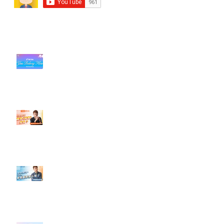
近期貼文
#每日第一手國外社群新知 #數位
社群行銷平台的變化【TikTok 宣佈
”Pride Month” 的 In-App 和 IRL
設計】
【#Steven數位社群行銷解惑室】
#點影片看更多​ Q：「怎麼做能讓
轉換（銷售）成長？」
【#Steven數位社群行銷解惑室】
#點影片看更多​ Q：「企業在數位
行銷上常犯的錯誤？」