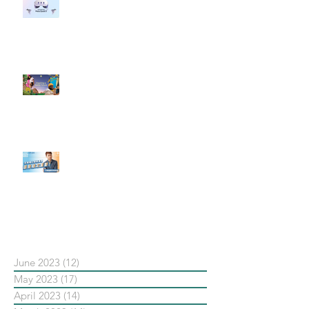
#每日第一手國外社群新知 #數位
社群行銷平台的變化 【Meta
預告了新 Quest 3 VR 耳機，代表
了 Metaverse 規劃的下一階段】
#每日第一手國外社群新知 #數位
社群行銷平台的變化【Pinterest
發佈了首份 ESG 報告】
【#Steven數位社群行銷解惑室】
#點影片看更多​ Q：「在策略上創
新重要還是穩定重要？」
依日期搜尋文章
June 2023
(12)
12 posts
May 2023
(17)
17 posts
April 2023
(14)
14 posts