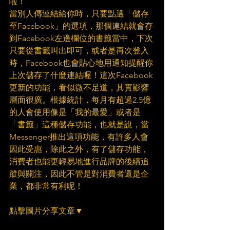
啦！
當別人傳連結給你時，只要點選「儲存
至Facebook」的選項，那個連結就會存
到Facebook左邊欄位的書籤當中，下次
只要從書籤叫出即可，或者是再次登入
時，Facebook也會貼心地用通知提醒你
上次儲存了什麼連結喔！這次Facebook
更新的功能，看似微不足道，其實影響
層面很廣。根據統計，每月有超過2.5億
的人會使用像是「我的最愛」或者是
「書籤」這種儲存功能，也就是說，當
Messenger推出這項功能，有許多人會
因此受惠，除此之外，有了儲存功能，
消費者也能更輕易地進行品牌的後續追
蹤與關注，因此不管是對消費者還是企
業，都非常有利呢！
點擊圖片分享文章▼