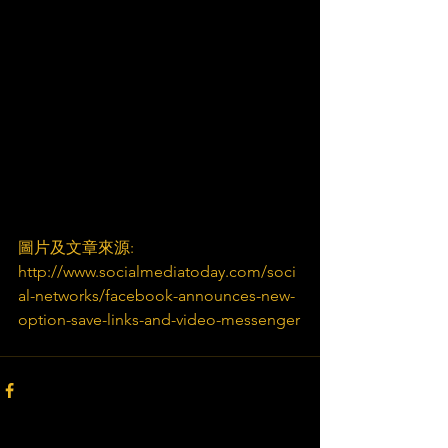
圖片及文章來源:
http://www.socialmediatoday.com/soci
al-networks/facebook-announces-new-
option-save-links-and-video-messenger