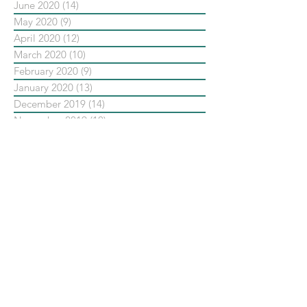
June 2020
(14)
14 posts
May 2020
(9)
9 posts
April 2020
(12)
12 posts
March 2020
(10)
10 posts
February 2020
(9)
9 posts
January 2020
(13)
13 posts
December 2019
(14)
14 posts
November 2019
(10)
10 posts
October 2019
(14)
14 posts
September 2019
(13)
13 posts
August 2019
(33)
33 posts
July 2019
(24)
24 posts
June 2019
(25)
25 posts
May 2019
(20)
20 posts
依標籤搜尋文章
No tags yet.