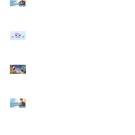
#點影片看更多​ Q：「企業在數位
行銷上常犯的錯誤？」
#每日第一手國外社群新知 #數位
社群行銷平台的變化 【Meta
預告了新 Quest 3 VR 耳機，代表
了 Metaverse 規劃的下一階段】
#每日第一手國外社群新知 #數位
社群行銷平台的變化【Pinterest
發佈了首份 ESG 報告】
【#Steven數位社群行銷解惑室】
#點影片看更多​ Q：「在策略上創
新重要還是穩定重要？」
依日期搜尋文章