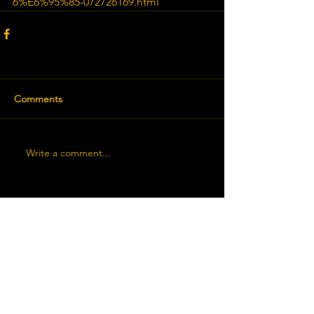
6%E6%95%85-072726169.html
Comments
Write a comment...