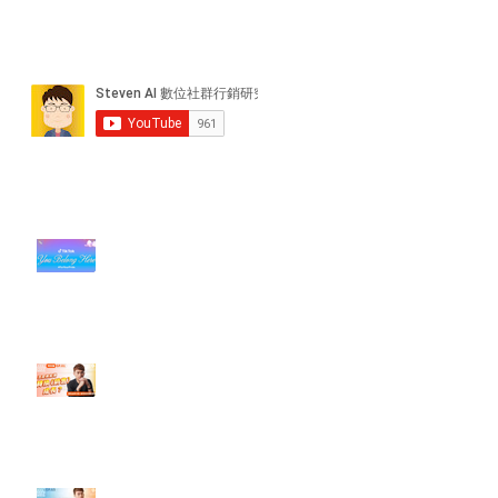
近期貼文
#每日第一手國外社群新知 #數位
社群行銷平台的變化【TikTok 宣佈
”Pride Month” 的 In-App 和 IRL
設計】
【#Steven數位社群行銷解惑室】
#點影片看更多​ Q：「怎麼做能讓
轉換（銷售）成長？」
【#Steven數位社群行銷解惑室】