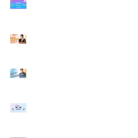
#每日第一手國外社群新知 #數位
社群行銷平台的變化【TikTok 宣佈
”Pride Month” 的 In-App 和 IRL
設計】
【#Steven數位社群行銷解惑室】
#點影片看更多​ Q：「怎麼做能讓
轉換（銷售）成長？」
【#Steven數位社群行銷解惑室】
#點影片看更多​ Q：「企業在數位
行銷上常犯的錯誤？」
#每日第一手國外社群新知 #數位
社群行銷平台的變化 【Meta
預告了新 Quest 3 VR 耳機，代表
了 Metaverse 規劃的下一階段】