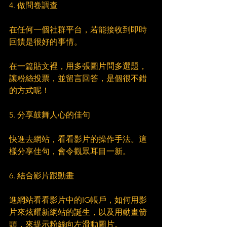
4. 做問卷調查
在任何一個社群平台，若能接收到即時
回饋是很好的事情。
在一篇貼文裡，用多張圖片問多選題，
讓粉絲投票，並留言回答，是個很不錯
的方式呢！
5. 分享鼓舞人心的佳句
快進去網站，看看影片的操作手法。這
樣分享佳句，會令觀眾耳目一新。
6. 結合影片跟動畫
進網站看看影片中的IG帳戶，如何用影
片來炫耀新網站的誕生，以及用動畫箭
頭，來提示粉絲向左滑動圖片。