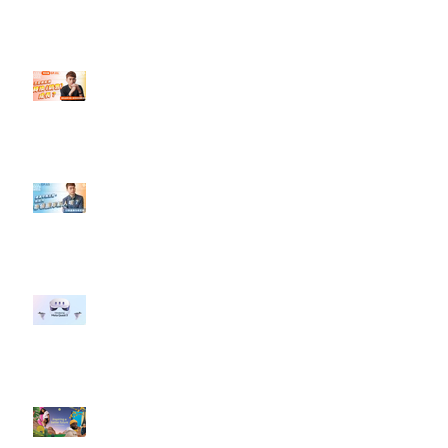
”Pride Month” 的 In-App 和 IRL
設計】
【#Steven數位社群行銷解惑室】
#點影片看更多​ Q：「怎麼做能讓
轉換（銷售）成長？」
【#Steven數位社群行銷解惑室】
#點影片看更多​ Q：「企業在數位
行銷上常犯的錯誤？」
#每日第一手國外社群新知 #數位
社群行銷平台的變化 【Meta
預告了新 Quest 3 VR 耳機，代表
了 Metaverse 規劃的下一階段】
#每日第一手國外社群新知 #數位
社群行銷平台的變化【Pinterest