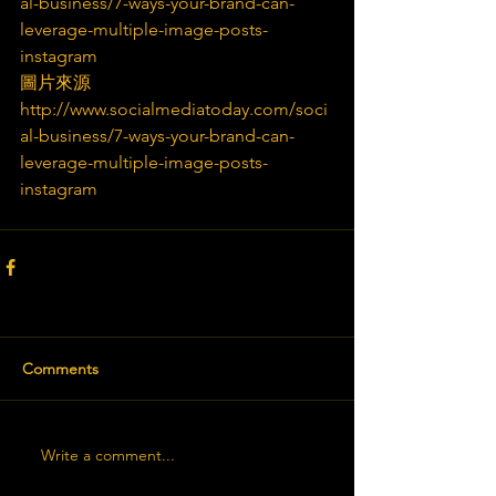
al-business/7-ways-your-brand-can-
leverage-multiple-image-posts-
instagram
圖片來源
http://www.socialmediatoday.com/soci
al-business/7-ways-your-brand-can-
leverage-multiple-image-posts-
instagram
Comments
Write a comment...