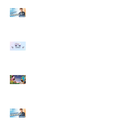
【#Steven數位社群行銷解惑室】
#點影片看更多​ Q：「企業在數位
行銷上常犯的錯誤？」
#每日第一手國外社群新知 #數位
社群行銷平台的變化 【Meta
預告了新 Quest 3 VR 耳機，代表
了 Metaverse 規劃的下一階段】
#每日第一手國外社群新知 #數位
社群行銷平台的變化【Pinterest
發佈了首份 ESG 報告】
【#Steven數位社群行銷解惑室】
#點影片看更多​ Q：「在策略上創
新重要還是穩定重要？」