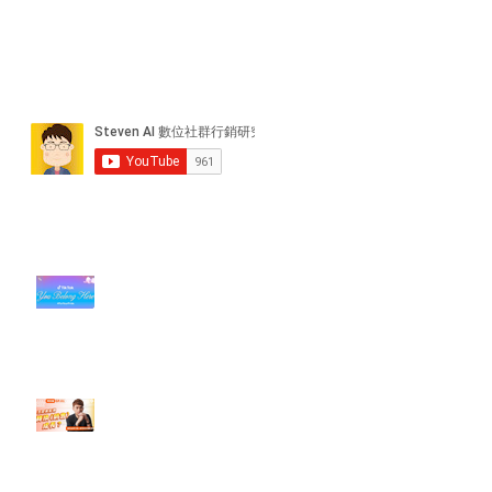
近期貼文
#每日第一手國外社群新知 #數位
社群行銷平台的變化【TikTok 宣佈
”Pride Month” 的 In-App 和 IRL
設計】
【#Steven數位社群行銷解惑室】
#點影片看更多​ Q：「怎麼做能讓
轉換（銷售）成長？」