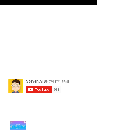
近期貼文
#每日第一手國外社群新知 #數位
社群行銷平台的變化【TikTok 宣佈
”Pride Month” 的 In-App 和 IRL