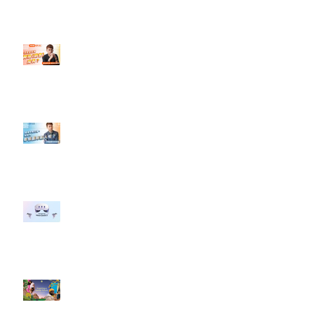
設計】
【#Steven數位社群行銷解惑室】
#點影片看更多​ Q：「怎麼做能讓
轉換（銷售）成長？」
【#Steven數位社群行銷解惑室】
#點影片看更多​ Q：「企業在數位
行銷上常犯的錯誤？」
#每日第一手國外社群新知 #數位
社群行銷平台的變化 【Meta
預告了新 Quest 3 VR 耳機，代表
了 Metaverse 規劃的下一階段】
#每日第一手國外社群新知 #數位
社群行銷平台的變化【Pinterest
發佈了首份 ESG 報告】