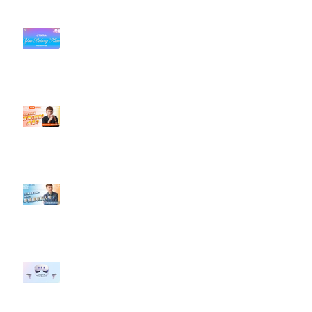
#每日第一手國外社群新知 #數位
社群行銷平台的變化【TikTok 宣佈
”Pride Month” 的 In-App 和 IRL
設計】
【#Steven數位社群行銷解惑室】
#點影片看更多​ Q：「怎麼做能讓
轉換（銷售）成長？」
【#Steven數位社群行銷解惑室】
#點影片看更多​ Q：「企業在數位
行銷上常犯的錯誤？」
#每日第一手國外社群新知 #數位
社群行銷平台的變化 【Meta
預告了新 Quest 3 VR 耳機，代表
了 Metaverse 規劃的下一階段】