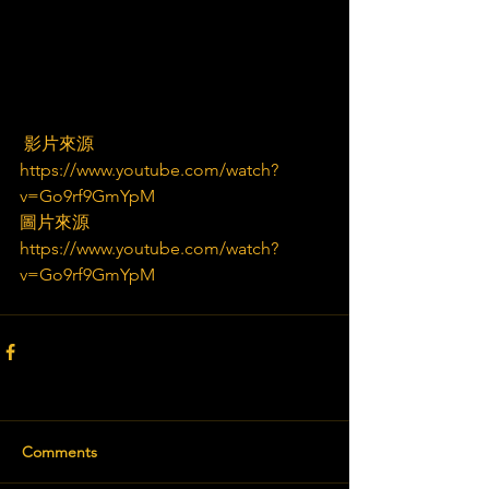
 影片來源
https://www.youtube.com/watch?
v=Go9rf9GmYpM
圖片來源
https://www.youtube.com/watch?
v=Go9rf9GmYpM
Comments