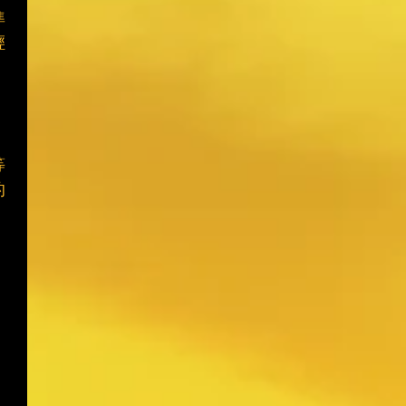
準
輕
，
等
的