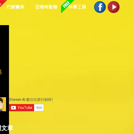
行銷寶典
亞瑞特動態
科學工具
感
、
門文章