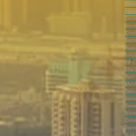
Febr
Janu
Dece
Nove
Octo
Sept
Augu
July 
June
May 
April
Marc
Febr
Janu
Dece
Nove
Octo
Sept
Augu