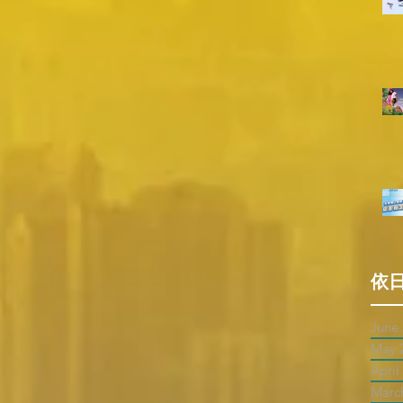
依
June
May 
April
Marc