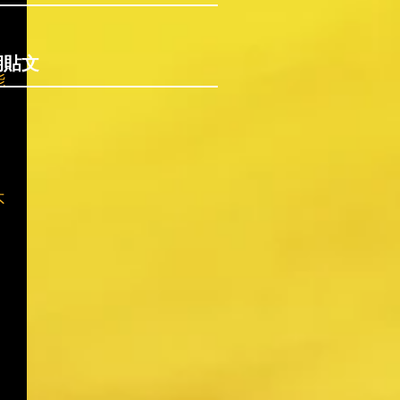
。
期貼文
能
不