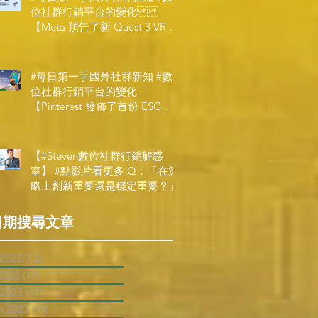
位社群行銷平台的變化
【Meta 預告了新 Quest 3 VR 耳
機，代表了 Metaverse 規劃的下
一階段】
#每日第一手國外社群新知 #數
位社群行銷平台的變化
【Pinterest 發佈了首份 ESG 報
告】
【#Steven數位社群行銷解惑
室】 #點影片看更多​ Q：「在策
略上創新重要還是穩定重要？」
日期搜尋文章
 2023
(12)
12 posts
2023
(17)
17 posts
 2023
(14)
14 posts
h 2023
(14)
14 posts