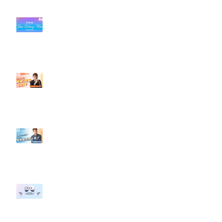
#每日第一手國外社群新知 #數位
社群行銷平台的變化【TikTok 宣佈
”Pride Month” 的 In-App 和 IRL
設計】
【#Steven數位社群行銷解惑室】
#點影片看更多​ Q：「怎麼做能讓
轉換（銷售）成長？」
【#Steven數位社群行銷解惑室】
#點影片看更多​ Q：「企業在數位
行銷上常犯的錯誤？」
#每日第一手國外社群新知 #數位
社群行銷平台的變化 【Meta
預告了新 Quest 3 VR 耳機，代表
了 Metaverse 規劃的下一階段】