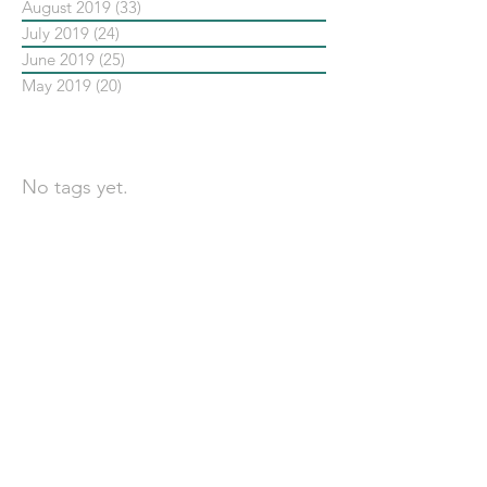
August 2019
(33)
33 posts
July 2019
(24)
24 posts
June 2019
(25)
25 posts
May 2019
(20)
20 posts
依標籤搜尋文章
No tags yet.
聯 絡 我 們