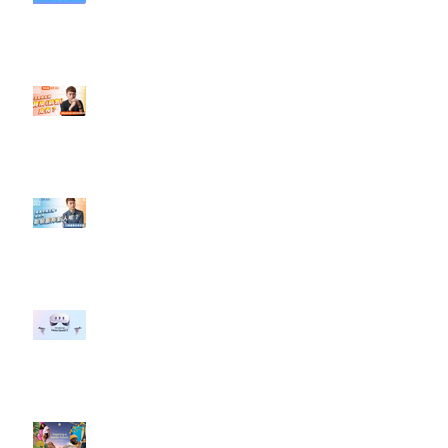
社群行銷平台的變化【TikTok 宣佈
”Pride Month” 的 In-App 和 IRL
設計】
【#Steven數位社群行銷解惑室】
#點影片看更多​ Q：「怎麼做能讓
轉換（銷售）成長？」
【#Steven數位社群行銷解惑室】
#點影片看更多​ Q：「企業在數位
行銷上常犯的錯誤？」
#每日第一手國外社群新知 #數位
社群行銷平台的變化 【Meta
預告了新 Quest 3 VR 耳機，代表
了 Metaverse 規劃的下一階段】
#每日第一手國外社群新知 #數位