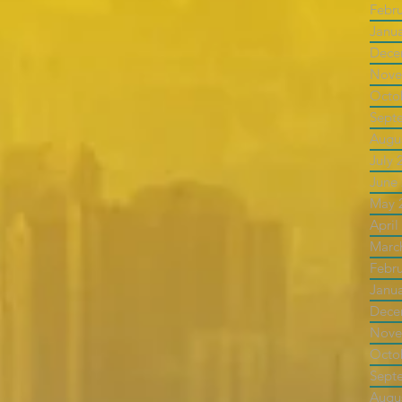
Febr
Janu
Dece
Nove
Octo
Sept
Augu
July 
June
May 
April
Marc
Febr
Janu
Dece
Nove
Octo
Sept
Augu