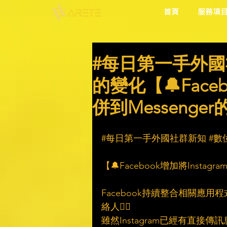
首頁
服務項
#每日第一手外國
的變化【🔔Face
併到Messenge
#每日第一手外國社群新知
#數
【🔔Facebook增加將Instag
Facebook持續整合相關應用程式
絡人🙋‍♀
雖然Instagram已經有直