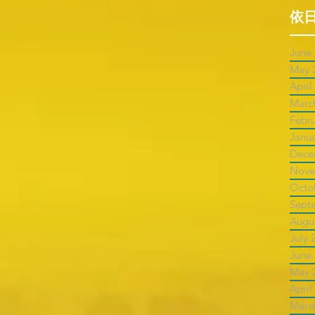
依
June
May 
April
Marc
Febr
Janu
Dece
Nove
Octo
Sept
Augu
July 
June
May 
April
Marc