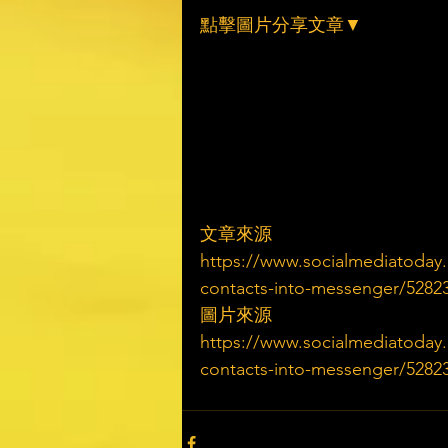
點擊圖片分享文章▼
文章來源
https://www.socialmediatoday
contacts-into-messenger/5282
圖片來源
https://www.socialmediatoday
contacts-into-messenger/5282