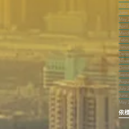
July 
June
May 
April
Marc
Febr
Janu
Dece
Nove
Octo
Sept
Augu
July 
June
May 
依