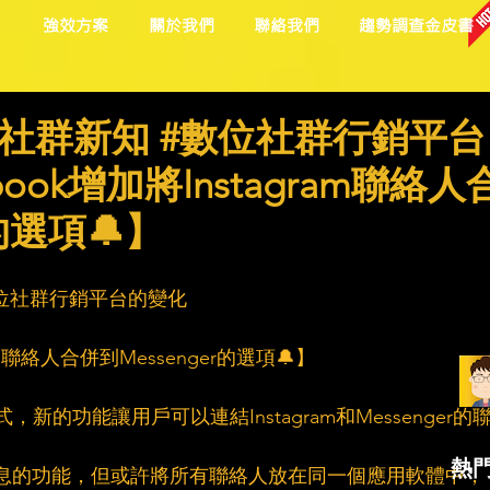
目
強效方案
關於我們
聯絡我們
趨勢調查金皮書
社群新知 #數位社群行銷平台
book增加將Instagram聯絡人
r的選項🔔】
位社群行銷平台的變化
ram聯絡人合併到Messenger的選項🔔】
，新的功能讓用戶可以連結Instagram和Messenger的
熱
接傳訊息的功能，但或許將所有聯絡人放在同一個應用軟體中，