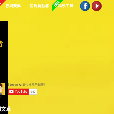
行銷寶典
亞瑞特動態
科學工具
合
聯
門文章