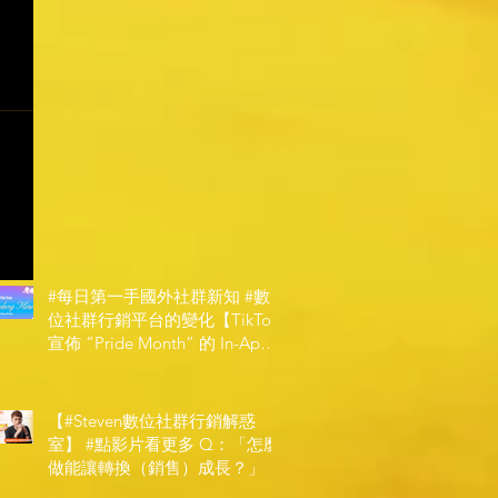
#每日第一手國外社群新知 #數
位社群行銷平台的變化【TikTok
宣佈 ”Pride Month” 的 In-App
和 IRL 設計】
【#Steven數位社群行銷解惑
室】 #點影片看更多​ Q：「怎麼
做能讓轉換（銷售）成長？」