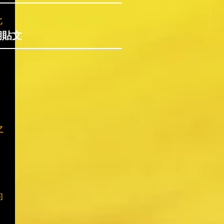
此
期貼文
之
的