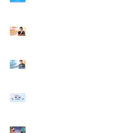
社群行銷平台的變化【TikTok 宣佈
”Pride Month” 的 In-App 和 IRL
設計】
【#Steven數位社群行銷解惑室】
#點影片看更多​ Q：「怎麼做能讓
轉換（銷售）成長？」
【#Steven數位社群行銷解惑室】
#點影片看更多​ Q：「企業在數位
行銷上常犯的錯誤？」
#每日第一手國外社群新知 #數位
社群行銷平台的變化 【Meta
預告了新 Quest 3 VR 耳機，代表
了 Metaverse 規劃的下一階段】
#每日第一手國外社群新知 #數位