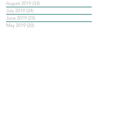
August 2019
(33)
33 posts
July 2019
(24)
24 posts
June 2019
(25)
25 posts
May 2019
(20)
20 posts
依標籤搜尋文章
No tags yet.
聯 絡 我 們