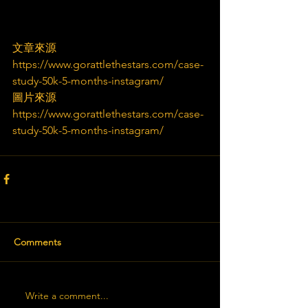
文章來源
https://www.gorattlethestars.com/case-
study-50k-5-months-instagram/
圖片來源
https://www.gorattlethestars.com/case-
study-50k-5-months-instagram/
Comments
Write a comment...