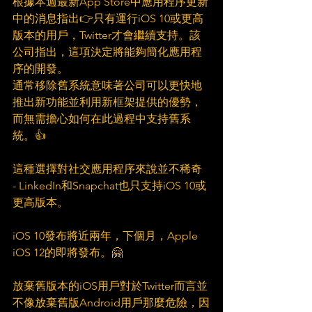
根據本週最新App Store中應用程序更新
中的消息指出👉只有運行iOS 10或更高
版本的用戶，Twitter才會繼續支持。該
公司指出，這項決定將能夠簡化應用程
序的開發。
通常移除舊系統意味著公司可以更快地
推出新功能並利用新框架提供的優勢，
而無需擔心如何在此過程中支持舊系
統。👍
這種選擇對社交應用程序來說並不稀奇 
- LinkedIn和Snapchat也只支持iOS 10或
更高版本。
iOS 10發布將近兩年，下個月，Apple 
iOS 12的即將發布。🤗
放棄舊版本的iOS用戶對於Twitter而言並
不像放棄舊版Android用戶那麼危險，因