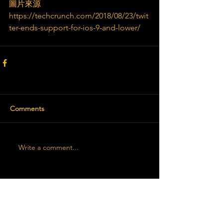
圖片來源
https://techcrunch.com/2018/08/23/twit
ter-ends-support-for-ios-9-and-lower/
Comments
Write a comment...