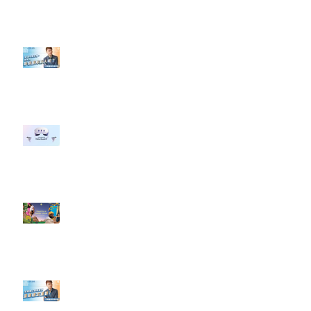
轉換（銷售）成長？」
【#Steven數位社群行銷解惑室】
#點影片看更多​ Q：「企業在數位
行銷上常犯的錯誤？」
#每日第一手國外社群新知 #數位
社群行銷平台的變化 【Meta
預告了新 Quest 3 VR 耳機，代表
了 Metaverse 規劃的下一階段】
#每日第一手國外社群新知 #數位
社群行銷平台的變化【Pinterest
發佈了首份 ESG 報告】
【#Steven數位社群行銷解惑室】
#點影片看更多​ Q：「在策略上創