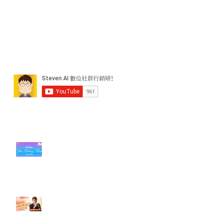
近期貼文
#每日第一手國外社群新知 #數位
社群行銷平台的變化【TikTok 宣佈
”Pride Month” 的 In-App 和 IRL
設計】
【#Steven數位社群行銷解惑室】
#點影片看更多​ Q：「怎麼做能讓