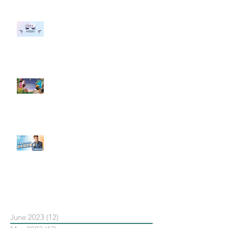
#每日第一手國外社群新知 #數位
社群行銷平台的變化 【Meta
預告了新 Quest 3 VR 耳機，代表
了 Metaverse 規劃的下一階段】
#每日第一手國外社群新知 #數位
社群行銷平台的變化【Pinterest
發佈了首份 ESG 報告】
【#Steven數位社群行銷解惑室】
#點影片看更多​ Q：「在策略上創
新重要還是穩定重要？」
依日期搜尋文章
June 2023
(12)
12 posts