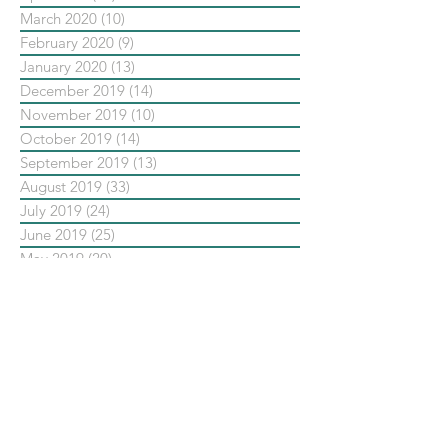
March 2020
(10)
10 posts
February 2020
(9)
9 posts
January 2020
(13)
13 posts
December 2019
(14)
14 posts
November 2019
(10)
10 posts
October 2019
(14)
14 posts
September 2019
(13)
13 posts
August 2019
(33)
33 posts
July 2019
(24)
24 posts
June 2019
(25)
25 posts
May 2019
(20)
20 posts
依標籤搜尋文章
No tags yet.