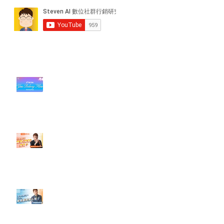
近期貼文
#每日第一手國外社群新知 #數位
社群行銷平台的變化【TikTok 宣佈
”Pride Month” 的 In-App 和 IRL
設計】
【#Steven數位社群行銷解惑室】
#點影片看更多​ Q：「怎麼做能讓
轉換（銷售）成長？」
【#Steven數位社群行銷解惑室】
#點影片看更多​ Q：「企業在數位
行銷上常犯的錯誤？」