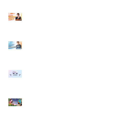
設計】
【#Steven數位社群行銷解惑室】
#點影片看更多​ Q：「怎麼做能讓
轉換（銷售）成長？」
【#Steven數位社群行銷解惑室】
#點影片看更多​ Q：「企業在數位
行銷上常犯的錯誤？」
#每日第一手國外社群新知 #數位
社群行銷平台的變化 【Meta
預告了新 Quest 3 VR 耳機，代表
了 Metaverse 規劃的下一階段】
#每日第一手國外社群新知 #數位
社群行銷平台的變化【Pinterest
發佈了首份 ESG 報告】