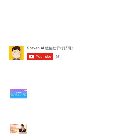
近期貼文
#每日第一手國外社群新知 #數位
社群行銷平台的變化【TikTok 宣佈
”Pride Month” 的 In-App 和 IRL
設計】
【#Steven數位社群行銷解惑室】
#點影片看更多​ Q：「怎麼做能讓
轉換（銷售）成長？」