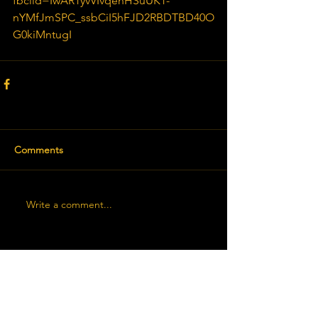
fbclid=IwAR1yvVIvqehHSuUK1-
nYMfJmSPC_ssbCiI5hFJD2RBDTBD40O
G0kiMntugI
Comments
Write a comment...