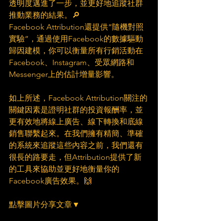
透明度邁進了一步，並更好地追蹤社群
推動業務的結果。🔎
Facebook Attribution還提供“隨機對照
實驗”，通過使用Facebook的數據驅動
歸因建模，你可以衡量所有行銷活動在
Facebook、Instagram、受眾網路和
Messenger上的估計增量影響。
如上所述，Facebook Attribution關注的
關鍵因素是證明社群的投資報酬率，並
更有效地將線上廣告、線下轉換和底線
銷售聯繫起來。在我們擁有精簡、準確
的系統來追蹤這些內容之前，我們還有
很長的路要走，但Attribution提供了新
的工具來協助並更好地衡量你的
Facebook廣告效果。🙌
點擊圖片分享文章▼