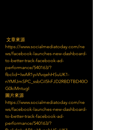
 文章來源
https://www.socialmediatoday.com/ne
ws/facebook-launches-new-dashboard-
to-better-track-facebook-ad-
performance/540163/?
fbclid=IwAR1yvVIvqehHSuUK1-
nYMfJmSPC_ssbCiI5hFJD2RBDTBD40O
G0kiMntugI
圖片來源
https://www.socialmediatoday.com/ne
ws/facebook-launches-new-dashboard-
to-better-track-facebook-ad-
performance/540163/?