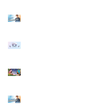
【#Steven數位社群行銷解惑室】
#點影片看更多​ Q：「企業在數位
行銷上常犯的錯誤？」
#每日第一手國外社群新知 #數位
社群行銷平台的變化 【Meta
預告了新 Quest 3 VR 耳機，代表
了 Metaverse 規劃的下一階段】
#每日第一手國外社群新知 #數位
社群行銷平台的變化【Pinterest
發佈了首份 ESG 報告】
【#Steven數位社群行銷解惑室】
#點影片看更多​ Q：「在策略上創
新重要還是穩定重要？」