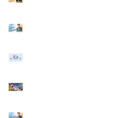
#點影片看更多​ Q：「怎麼做能讓
轉換（銷售）成長？」
【#Steven數位社群行銷解惑室】
#點影片看更多​ Q：「企業在數位
行銷上常犯的錯誤？」
#每日第一手國外社群新知 #數位
社群行銷平台的變化 【Meta
預告了新 Quest 3 VR 耳機，代表
了 Metaverse 規劃的下一階段】
#每日第一手國外社群新知 #數位
社群行銷平台的變化【Pinterest
發佈了首份 ESG 報告】
【#Steven數位社群行銷解惑室】