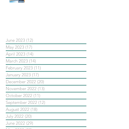
#點影片看更多​ Q：「在策略上創
新重要還是穩定重要？」
依日期搜尋文章
June 2023
(12)
12 posts
May 2023
(17)
17 posts
April 2023
(14)
14 posts
March 2023
(14)
14 posts
February 2023
(11)
11 posts
January 2023
(17)
17 posts
December 2022
(20)
20 posts
November 2022
(13)
13 posts
October 2022
(11)
11 posts
September 2022
(12)
12 posts
August 2022
(18)
18 posts
July 2022
(20)
20 posts
June 2022
(29)
29 posts