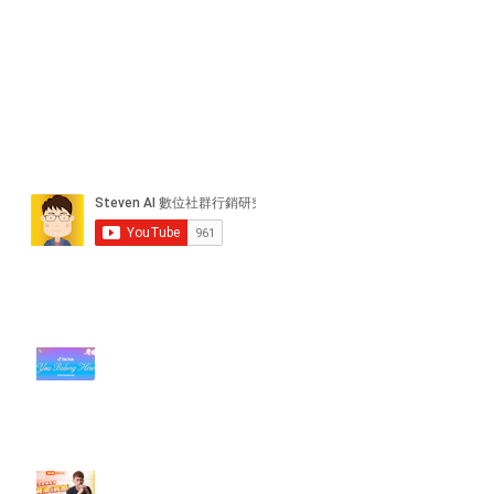
近期貼文
#每日第一手國外社群新知 #數位
社群行銷平台的變化【TikTok 宣佈
”Pride Month” 的 In-App 和 IRL
設計】
【#Steven數位社群行銷解惑室】