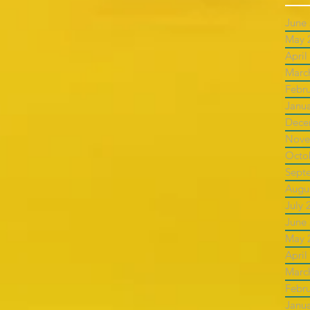
June
May 
April
Marc
Febr
Janu
Dece
Nove
Octo
Sept
Augu
July 
June
May 
April
Marc
Febr
Janu