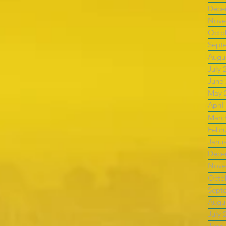
Dece
Nove
Octo
Sept
Augu
July 
June
May 
April
Marc
Febr
Janu
Dece
Nove
Octo
Sept
Augu
July 