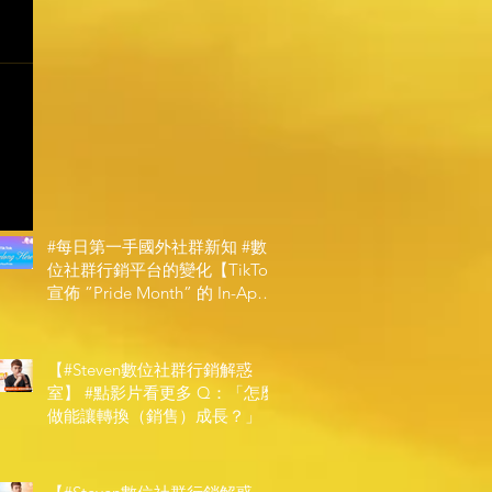
#每日第一手國外社群新知 #數
位社群行銷平台的變化【TikTok
宣佈 ”Pride Month” 的 In-App
和 IRL 設計】
【#Steven數位社群行銷解惑
室】 #點影片看更多​ Q：「怎麼
做能讓轉換（銷售）成長？」