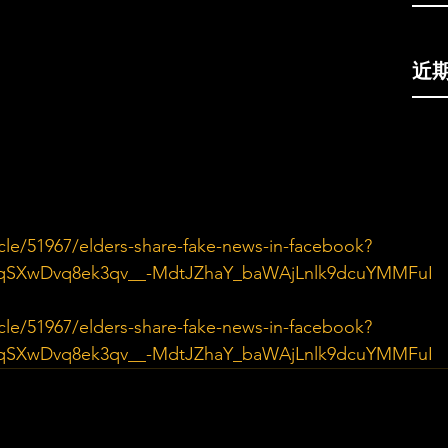
近
cle/51967/elders-share-fake-news-in-facebook?
qSXwDvq8ek3qv__-MdtJZhaY_baWAjLnlk9dcuYMMFuI
cle/51967/elders-share-fake-news-in-facebook?
qSXwDvq8ek3qv__-MdtJZhaY_baWAjLnlk9dcuYMMFuI