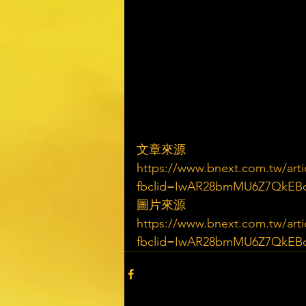
文章來源
https://www.bnext.com.tw/arti
fbclid=IwAR28bmMU6Z7QkEB
圖片來源
https://www.bnext.com.tw/arti
fbclid=IwAR28bmMU6Z7QkEB