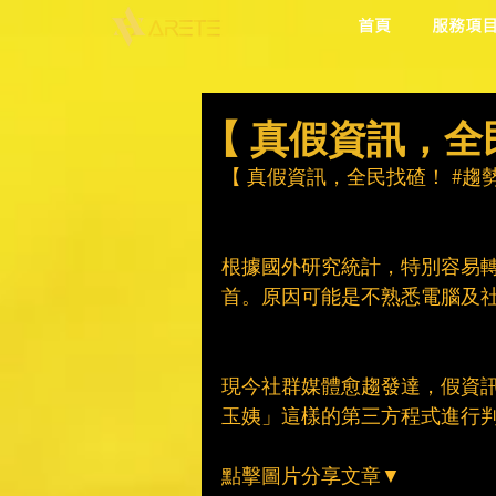
首頁
服務項
【 真假資訊，全
【 真假資訊，全民找碴！ 
#趨
根據國外研究統計，特別容易轉
首。原因可能是不熟悉電腦及
現今社群媒體愈趨發達，假資
玉姨」這樣的第三方程式進行
點擊圖片分享文章▼