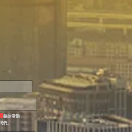
機
義診活動，
我們。