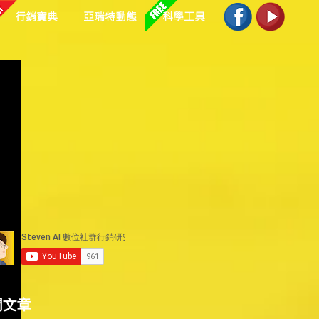
行銷寶典
亞瑞特動態
科學工具
美
門文章