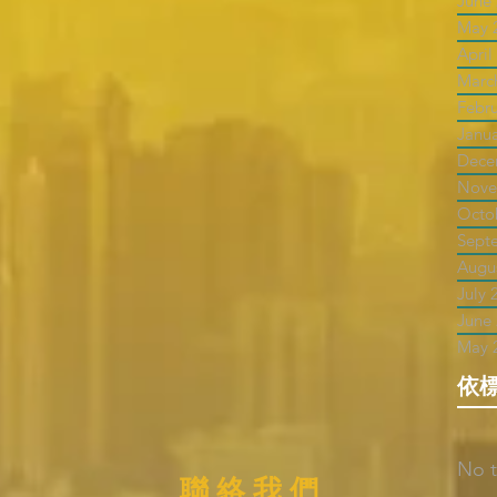
June
May 
April
Marc
Febr
Janu
Dece
Nove
Octo
Sept
Augu
July 
June
May 
依
No t
聯 絡 我 們