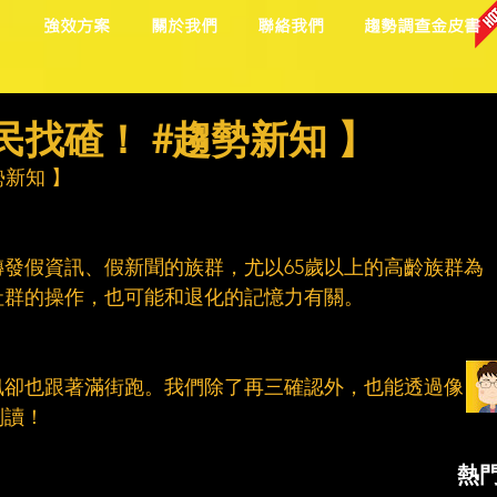
目
強效方案
關於我們
聯絡我們
趨勢調查金皮書
民找碴！ #趨勢新知 】
勢新知
 】
發假資訊、假新聞的族群，尤以65歲以上的高齡族群為
社群的操作，也可能和退化的記憶力有關。
訊卻也跟著滿街跑。我們除了再三確認外，也能透過像「
判讀！
熱