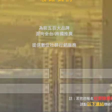
為前五百大品牌
面向全台/跨國推廣
提供數位社群行銷服務
社群除屍
註：若您想報名
以下連結
請點
聯絡