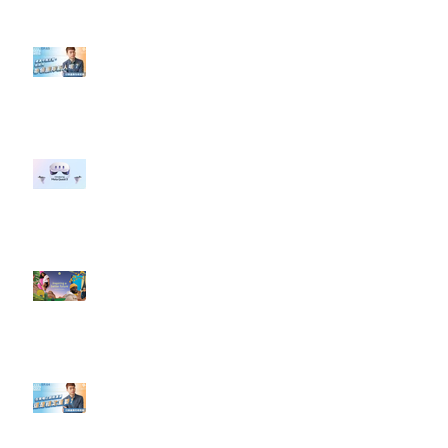
【#Steven數位社群行銷解惑室】
#點影片看更多​ Q：「企業在數位
行銷上常犯的錯誤？」
#每日第一手國外社群新知 #數位
社群行銷平台的變化 【Meta
預告了新 Quest 3 VR 耳機，代表
了 Metaverse 規劃的下一階段】
#每日第一手國外社群新知 #數位
社群行銷平台的變化【Pinterest
發佈了首份 ESG 報告】
【#Steven數位社群行銷解惑室】
#點影片看更多​ Q：「在策略上創
新重要還是穩定重要？」