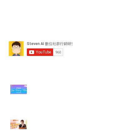
近期貼文
#每日第一手國外社群新知 #數位
社群行銷平台的變化【TikTok 宣佈
”Pride Month” 的 In-App 和 IRL
設計】
【#Steven數位社群行銷解惑室】
#點影片看更多​ Q：「怎麼做能讓
轉換（銷售）成長？」