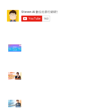
近期貼文
#每日第一手國外社群新知 #數位
社群行銷平台的變化【TikTok 宣佈
”Pride Month” 的 In-App 和 IRL
設計】
【#Steven數位社群行銷解惑室】
#點影片看更多​ Q：「怎麼做能讓
轉換（銷售）成長？」
【#Steven數位社群行銷解惑室】
#點影片看更多​ Q：「企業在數位