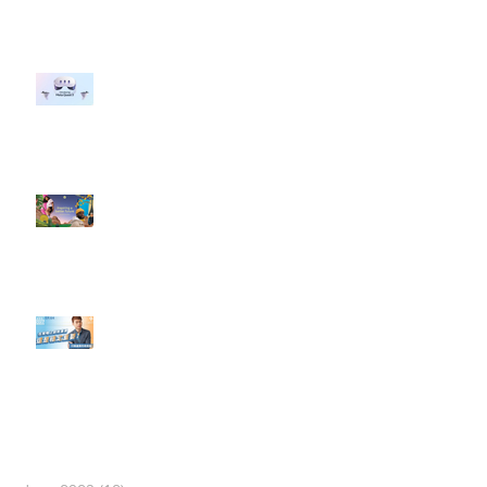
行銷上常犯的錯誤？」
#每日第一手國外社群新知 #數位
社群行銷平台的變化 【Meta
預告了新 Quest 3 VR 耳機，代表
了 Metaverse 規劃的下一階段】
#每日第一手國外社群新知 #數位
社群行銷平台的變化【Pinterest
發佈了首份 ESG 報告】
【#Steven數位社群行銷解惑室】
#點影片看更多​ Q：「在策略上創
新重要還是穩定重要？」
依日期搜尋文章