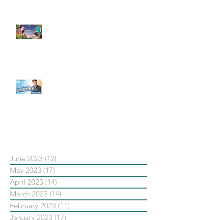
了 Metaverse 規劃的下一階段】
#每日第一手國外社群新知 #數位
社群行銷平台的變化【Pinterest
發佈了首份 ESG 報告】
【#Steven數位社群行銷解惑室】
#點影片看更多​ Q：「在策略上創
新重要還是穩定重要？」
依日期搜尋文章
June 2023
(12)
12 posts
May 2023
(17)
17 posts
April 2023
(14)
14 posts
March 2023
(14)
14 posts
February 2023
(11)
11 posts
January 2023
(17)
17 posts