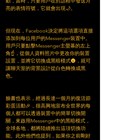
動，當時，只要用戶在對話框中發送月
亮的表情符號，它就會出現🌙。
但現在，Facebook決定將這項選項直接
添加到每位用戶的Messenger裝置中。
用戶只要點擊Messenger主螢幕的左上
角☝，從個人資料照片中更改你的裝置
設置，並將它切換成黑暗模式🌚，就可
讓聊天室的背景設計從白色轉換成黑
色。
臉書也表示，經過長達一個月的復活節
彩蛋活動🎉，很高興地宣布全世界的每
個人都可以透過裝置中的簡單切換開
關，來啟用Messenger中的黑暗模式，
全球各地，都將陸續推出這項切換功
能。此外他們也提到，如果你之前剛好