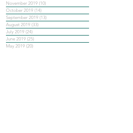
November 2019
(10)
10 posts
October 2019
(14)
14 posts
September 2019
(13)
13 posts
August 2019
(33)
33 posts
July 2019
(24)
24 posts
June 2019
(25)
25 posts
May 2019
(20)
20 posts
依標籤搜尋文章
No tags yet.