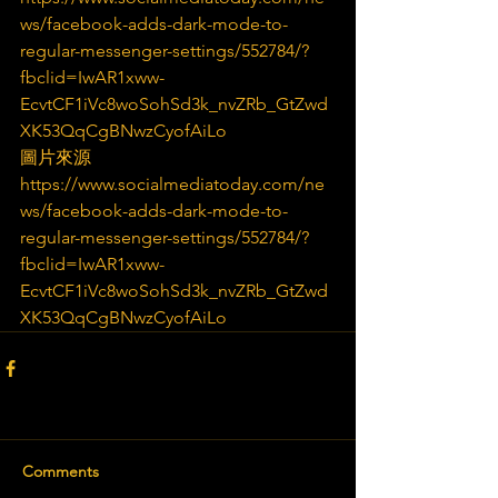
ws/facebook-adds-dark-mode-to-
regular-messenger-settings/552784/?
fbclid=IwAR1xww-
EcvtCF1iVc8woSohSd3k_nvZRb_GtZwd
XK53QqCgBNwzCyofAiLo
圖片來源
https://www.socialmediatoday.com/ne
ws/facebook-adds-dark-mode-to-
regular-messenger-settings/552784/?
fbclid=IwAR1xww-
EcvtCF1iVc8woSohSd3k_nvZRb_GtZwd
XK53QqCgBNwzCyofAiLo
Comments