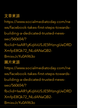
文章來源
https://www.socialmediatoday.com/ne
ws/facebook-takes-first-steps-towards-
building-a-dedicated-trusted-news-
sec/560654/?
fbclid=IwAR1yKqVvUSJE5fHzngUeDRD
XmfpE8Qk72_NLdANaQB2-
BmisvJcYu0A963o
圖片來源
https://www.socialmediatoday.com/ne
ws/facebook-takes-first-steps-towards-
building-a-dedicated-trusted-news-
sec/560654/?
fbclid=IwAR1yKqVvUSJE5fHzngUeDRD
XmfpE8Qk72_NLdANaQB2-
BmisvJcYu0A963o