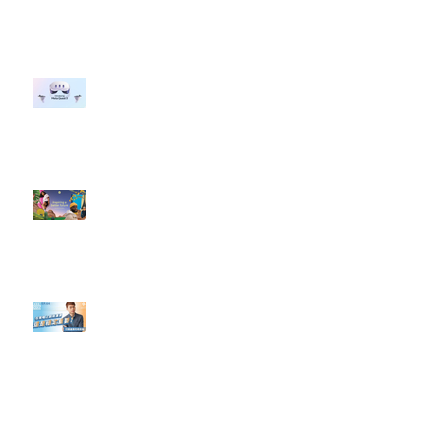
行銷上常犯的錯誤？」
#每日第一手國外社群新知 #數位
社群行銷平台的變化 【Meta
預告了新 Quest 3 VR 耳機，代表
了 Metaverse 規劃的下一階段】
#每日第一手國外社群新知 #數位
社群行銷平台的變化【Pinterest
發佈了首份 ESG 報告】
【#Steven數位社群行銷解惑室】
#點影片看更多​ Q：「在策略上創
新重要還是穩定重要？」
依日期搜尋文章