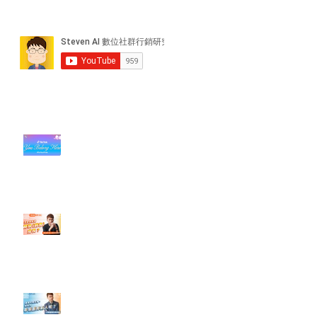
近期貼文
#每日第一手國外社群新知 #數位
社群行銷平台的變化【TikTok 宣佈
”Pride Month” 的 In-App 和 IRL
設計】
【#Steven數位社群行銷解惑室】
#點影片看更多​ Q：「怎麼做能讓
轉換（銷售）成長？」
【#Steven數位社群行銷解惑室】
#點影片看更多​ Q：「企業在數位