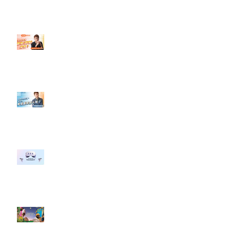
”Pride Month” 的 In-App 和 IRL
設計】
【#Steven數位社群行銷解惑室】
#點影片看更多​ Q：「怎麼做能讓
轉換（銷售）成長？」
【#Steven數位社群行銷解惑室】
#點影片看更多​ Q：「企業在數位
行銷上常犯的錯誤？」
#每日第一手國外社群新知 #數位
社群行銷平台的變化 【Meta
預告了新 Quest 3 VR 耳機，代表
了 Metaverse 規劃的下一階段】
#每日第一手國外社群新知 #數位
社群行銷平台的變化【Pinterest