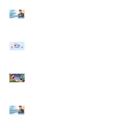
【#Steven數位社群行銷解惑室】
#點影片看更多​ Q：「企業在數位
行銷上常犯的錯誤？」
#每日第一手國外社群新知 #數位
社群行銷平台的變化 【Meta
預告了新 Quest 3 VR 耳機，代表
了 Metaverse 規劃的下一階段】
#每日第一手國外社群新知 #數位
社群行銷平台的變化【Pinterest
發佈了首份 ESG 報告】
【#Steven數位社群行銷解惑室】
#點影片看更多​ Q：「在策略上創
新重要還是穩定重要？」