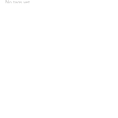
No tags yet.
聯 絡 我 們