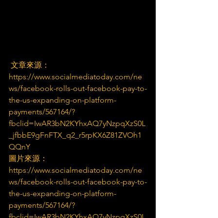
 文章來源：
https://www.socialmediatoday.com/ne
ws/facebook-rolls-out-facebook-pay-to-
the-us-expanding-on-platform-
payments/567164/?
fbclid=IwAR3bN2KYhxAQ7yNzpqXzS0L
_jfbbE9gFnFTX_q2_r5rpKX6Z81ZVOh1
QQnY
圖片來源：
https://www.socialmediatoday.com/ne
ws/facebook-rolls-out-facebook-pay-to-
the-us-expanding-on-platform-
payments/567164/?
fbclid=IwAR3bN2KYhxAQ7yNzpqXzS0L