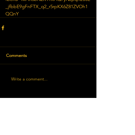
_jfbbE9gFnFTX_q2_r5rpKX6Z81ZVOh1
QQnY
Comments
Write a comment...