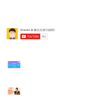
近期貼文
#每日第一手國外社群新知 #數位
社群行銷平台的變化【TikTok 宣佈
”Pride Month” 的 In-App 和 IRL
設計】
【#Steven數位社群行銷解惑室】
#點影片看更多​ Q：「怎麼做能讓
轉換（銷售）成長？」